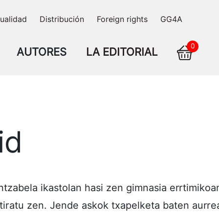
ualidad
Distribución
Foreign rights
GG4A
0
AUTORES
LA EDITORIAL
id
abela ikastolan hasi zen gimnasia errtimikoan,
retiratu zen. Jende askok txapelketa baten aurre