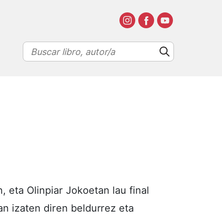
 eta Olinpiar Jokoetan lau final
an izaten diren beldurrez eta