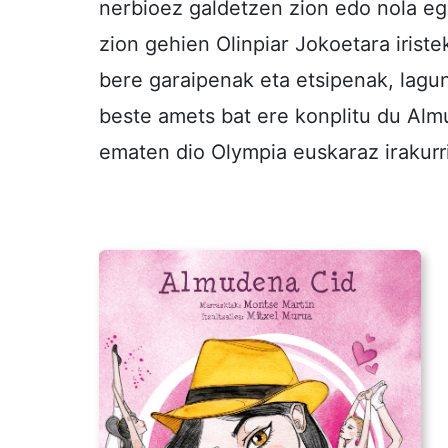
nerbioez galdetzen zion edo nola e
zion gehien Olinpiar Jokoetara irist
bere garaipenak eta etsipenak, lagun
beste amets bat ere konplitu du Almu
ematen dio Olympia euskaraz irakurri