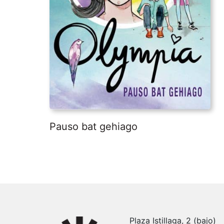
Pauso bat gehiago
Plaza Istillaga, 2 (bajo)