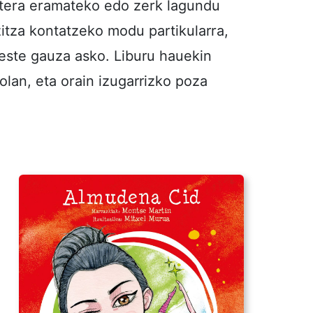
atera eramateko edo zerk lagundu
zitza kontatzeko modu partikularra,
beste gauza asko. Liburu hauekin
olan, eta orain izugarrizko poza