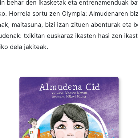
gin behar den ikasketak eta entrenamenduak b
eko. Horrela sortu zen Olympia: Almudenaren bi
ak, maitasuna, bizi izan zituen abenturak eta 
denak: txikitan euskaraz ikasten hasi zen ikast
ko dela jakiteak.