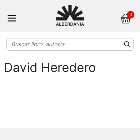
Skip
0
to
content
David Heredero