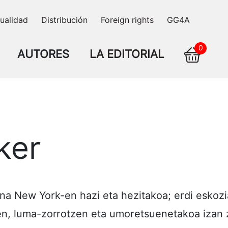
ualidad
Distribución
Foreign rights
GG4A
0
AUTORES
LA EDITORIAL
ker
a New York-en hazi eta hezitakoa; erdi eskoziarr
en, luma-zorrotzen eta umoretsuenetakoa izan