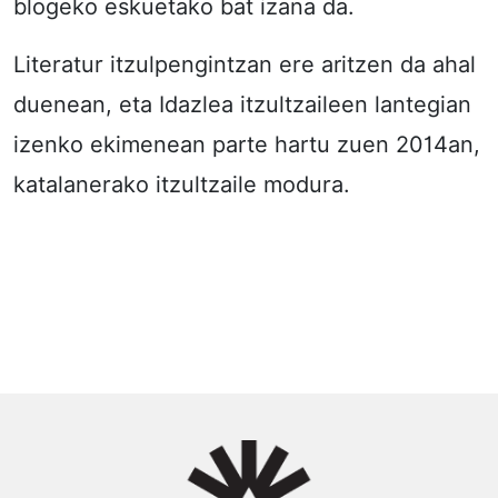
blogeko eskuetako bat izana da.
Literatur itzulpengintzan ere aritzen da ahal
duenean, eta Idazlea itzultzaileen lantegian
izenko ekimenean parte hartu zuen 2014an,
katalanerako itzultzaile modura.