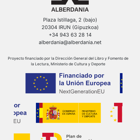
Plaza Istillaga, 2 (bajo)
20304 IRUN (Gipuzkoa)
+34 943 63 28 14
alberdania@alberdania.net
Proyecto financiado por la Dirección General del Libro y Fomento de
la Lectura, Ministerio de Cultura y Deporte