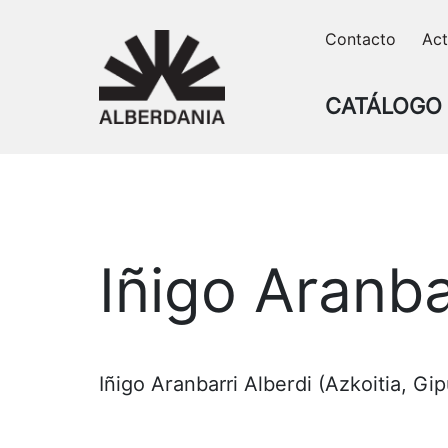
Skip
Contacto
Act
to
content
CATÁLOGO
Iñigo Aranba
Iñigo Aranbarri Alberdi (Azkoitia, Gi