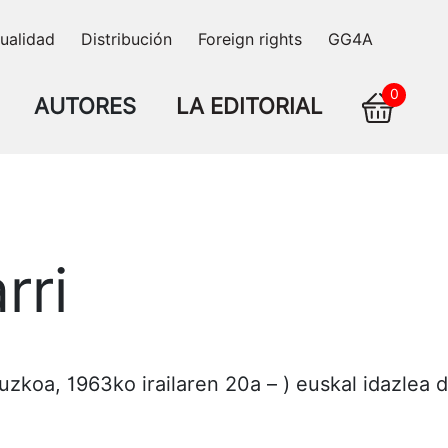
ualidad
Distribución
Foreign rights
GG4A
0
AUTORES
LA EDITORIAL
rri
puzkoa, 1963ko irailaren 20a – ) euskal idazlea d