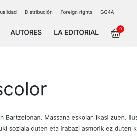
ualidad
Distribución
Foreign rights
GG4A
0
AUTORES
LA EDITORIAL
color
rtzelonan. Massana eskolan ikasi zuen. Ilustr
uki soziala duten eta irabazi asmorik ez duten 