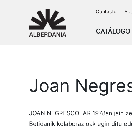
Skip
Contacto
Act
to
content
CATÁLOGO
Joan Negres
JOAN NEGRESCOLAR 1978an jaio zen Ba
Betidanik kolaborazioak egin ditu ed