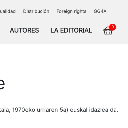
ualidad
Distribución
Foreign rights
GG4A
0
AUTORES
LA EDITORIAL
e
aia, 1970eko urriaren 5a) euskal idazlea da.