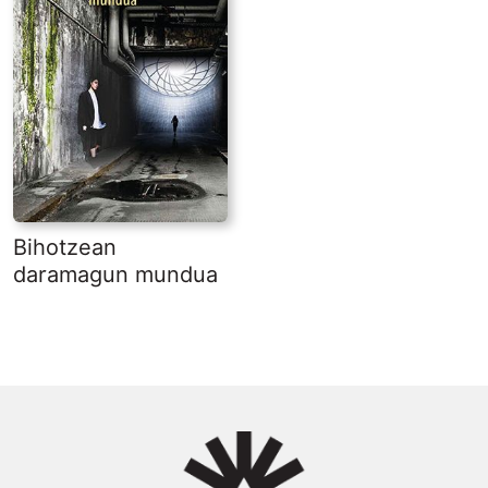
Bihotzean
daramagun mundua