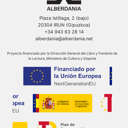
Plaza Istillaga, 2 (bajo)
20304 IRUN (Gipuzkoa)
+34 943 63 28 14
alberdania@alberdania.net
Proyecto financiado por la Dirección General del Libro y Fomento de
la Lectura, Ministerio de Cultura y Deporte