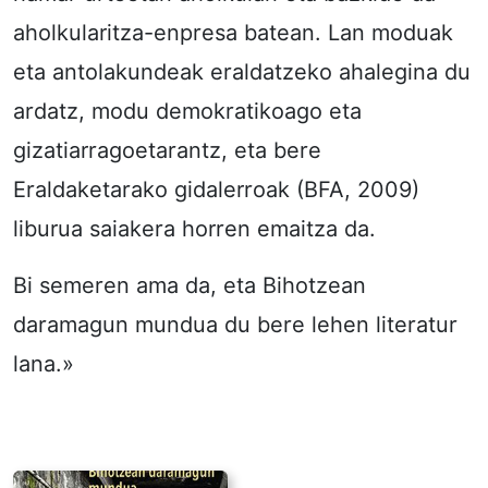
aholkularitza-enpresa batean. Lan moduak
eta antolakundeak eraldatzeko ahalegina du
ardatz, modu demokratikoago eta
gizatiarragoetarantz, eta bere
Eraldaketarako gidalerroak (BFA, 2009)
liburua saiakera horren emaitza da.
Bi semeren ama da, eta Bihotzean
daramagun mundua du bere lehen literatur
lana.»