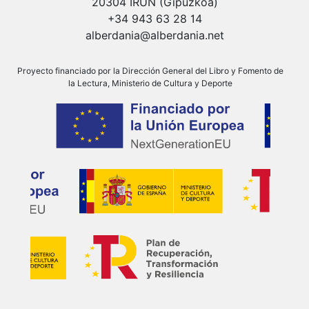
20304 IRUN (Gipuzkoa)
+34 943 63 28 14
alberdania@alberdania.net
Proyecto financiado por la Dirección General del Libro y Fomento de
la Lectura, Ministerio de Cultura y Deporte