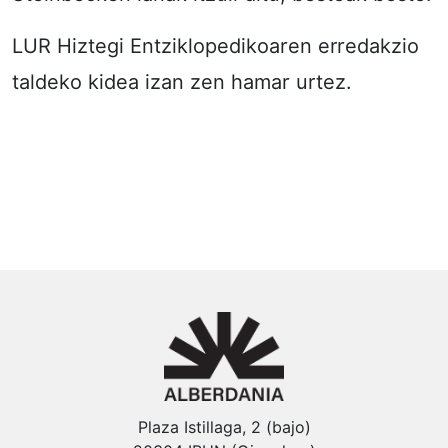
LUR Hiztegi Entziklopedikoaren erredakzio
taldeko kidea izan zen hamar urtez.
Plaza Istillaga, 2 (bajo)