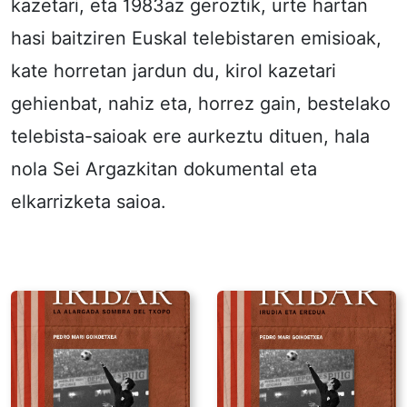
kazetari, eta 1983az geroztik, urte hartan
hasi baitziren Euskal telebistaren emisioak,
kate horretan jardun du, kirol kazetari
gehienbat, nahiz eta, horrez gain, bestelako
telebista-saioak ere aurkeztu dituen, hala
nola Sei Argazkitan dokumental eta
elkarrizketa saioa.