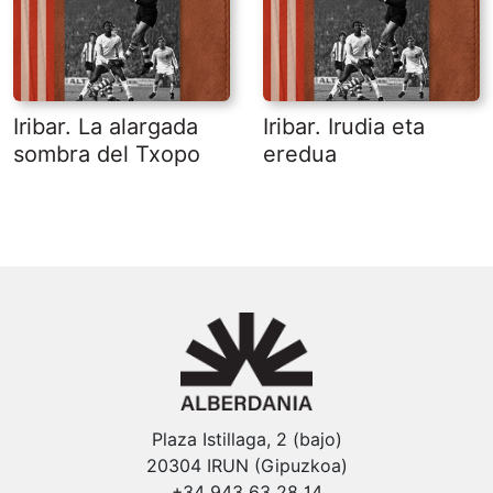
Iribar. La alargada
Iribar. Irudia eta
sombra del Txopo
eredua
Plaza Istillaga, 2 (bajo)
20304 IRUN (Gipuzkoa)
+34 943 63 28 14