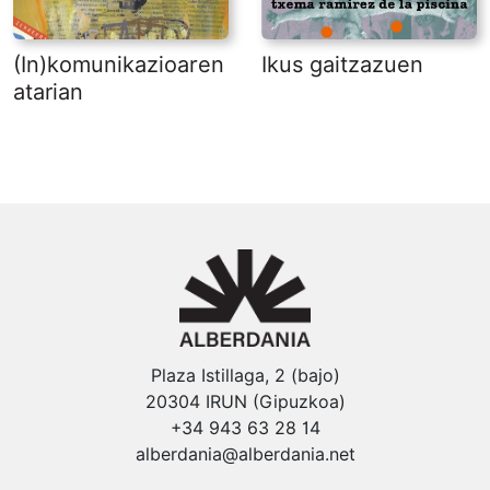
(In)komunikazioaren
Ikus gaitzazuen
atarian
Plaza Istillaga, 2 (bajo)
20304 IRUN (Gipuzkoa)
+34 943 63 28 14
alberdania@alberdania.net