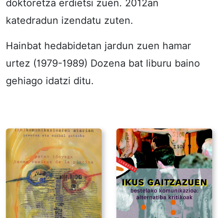
doktoretza erdietsi zuen. 2012an
katedradun izendatu zuten.
Hainbat hedabidetan jardun zuen hamar
urtez (1979-1989) Dozena bat liburu baino
gehiago idatzi ditu.