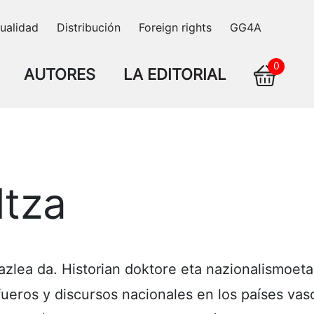
ualidad
Distribución
Foreign rights
GG4A
0
AUTORES
LA EDITORIAL
ltza
azlea da. Historian doktore eta nazionalismoetan 
ueros y discursos nacionales en los países vas