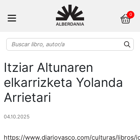
Skip
0
to
content
Itziar Altunaren
elkarrizketa Yolanda
Arrietari
04.10.2025
https://www.diariovasco.com/culturas/libros/i