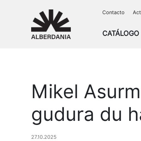
Skip
Contacto
Act
to
content
CATÁLOGO
Mikel Asurm
gudura du h
27.10.2025