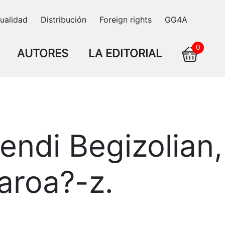
ualidad
Distribución
Foreign rights
GG4A
0
AUTORES
LA EDITORIAL
endi Begizolian
aroa?-z.