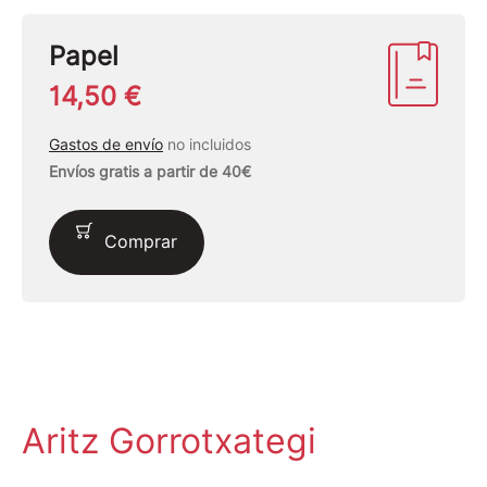
Papel
14,50 €
Gastos de envío
no incluidos
Envíos gratis a partir de 40€
Comprar
Aritz Gorrotxategi