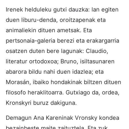
Irenek helduleku gutxi dauzka: lan egiten
duen liburu-denda, oroitzapenak eta
animaliekin dituen ametsak. Eta
pertsonaia-galeria berezi eta erakargarria
osatzen duten bere lagunak: Claudio,
literatur ortodoxoa; Bruno, isiltasunaren
abarora bildu nahi duen idazlea; eta
Morasán, ibaiko hondakinak biltzen dituen
filosofo heraklitoarra. Gutxiago da, ordea,
Kronskyri buruz dakiguna.
Demagun Ana Kareninak Vronsky kondea
bezainbeste maite zaituztela. Eta zuk