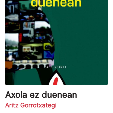
Axola ez duenean
Aritz Gorrotxategi