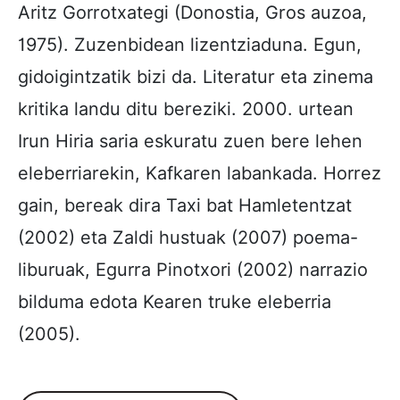
Aritz Gorrotxategi (Donostia, Gros auzoa,
1975). Zuzenbidean lizentziaduna. Egun,
gidoigintzatik bizi da. Literatur eta zinema
kritika landu ditu bereziki. 2000. urtean
Irun Hiria saria eskuratu zuen bere lehen
eleberriarekin, Kafkaren labankada. Horrez
gain, bereak dira Taxi bat Hamletentzat
(2002) eta Zaldi hustuak (2007) poema-
liburuak, Egurra Pinotxori (2002) narrazio
bilduma edota Kearen truke eleberria
(2005).