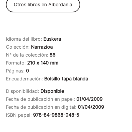
Otros libros en Alberdania
Idioma del libro:
Euskera
Colección:
Narrazioa
Nº de la colección:
86
Formato:
210 x 140 mm
Páginas:
0
Encuadernación:
Bolsillo tapa blanda
Disponibilidad:
Disponible
Fecha de publicación en papel:
01/04/2009
Fecha de publicación en digital:
01/04/2009
ISBN papel:
978-84-9868-048-5