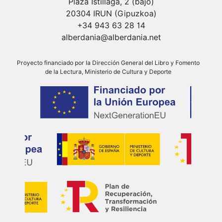
Plaza Istillaga, 2 (bajo)
20304 IRUN (Gipuzkoa)
+34 943 63 28 14
alberdania@alberdania.net
Proyecto financiado por la Dirección General del Libro y Fomento
de la Lectura, Ministerio de Cultura y Deporte