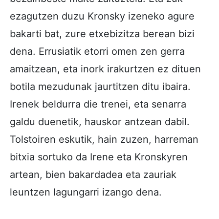
ezagutzen duzu Kronsky izeneko agure
bakarti bat, zure etxebizitza berean bizi
dena. Errusiatik etorri omen zen gerra
amaitzean, eta inork irakurtzen ez dituen
botila mezudunak jaurtitzen ditu ibaira.
Irenek beldurra die trenei, eta senarra
galdu duenetik, hauskor antzean dabil.
Tolstoiren eskutik, hain zuzen, harreman
bitxia sortuko da Irene eta Kronskyren
artean, bien bakardadea eta zauriak
leuntzen lagungarri izango dena.