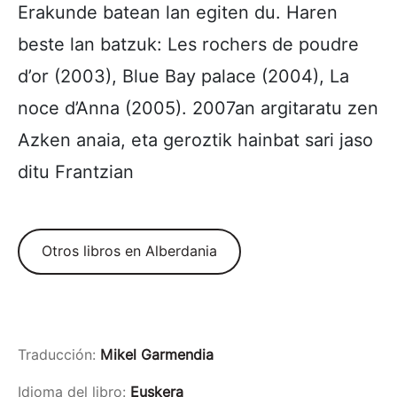
Erakunde batean lan egiten du. Haren
beste lan batzuk: Les rochers de poudre
d’or (2003), Blue Bay palace (2004), La
noce d’Anna (2005). 2007an argitaratu zen
Azken anaia, eta geroztik hainbat sari jaso
ditu Frantzian
Otros libros en Alberdania
Traducción:
Mikel Garmendia
Idioma del libro:
Euskera