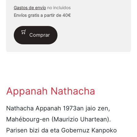
Gastos de envío
no incluidos
Envíos gratis a partir de 40€
Comprar
Appanah Nathacha
Nathacha Appanah 1973an jaio zen,
Mahébourg-en (Maurizio Uhartean).
Parisen bizi da eta Gobernuz Kanpoko