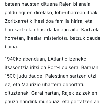
batean hausten dituena Rajen bi anaia
galdu egiten direlako, lohi-uharrean itoak.
Zoritxarretik ihesi doa familia hirira, eta
han kartzelan hasi da lanean aita. Kartzela
horretan, iheslari misteriotsu batzuk daude
baina.
1940ko abenduan, LAtlantic izeneko
itsasontzia iritsi da Port-Louisera. Barruan
1500 judu daude, Palestinan sartzen utzi
ez, eta Maurizio uhartera deportatu
dituztenak. Garai hartan, Rajek ez zekien
gauza handirik munduaz, eta gertatzen ari