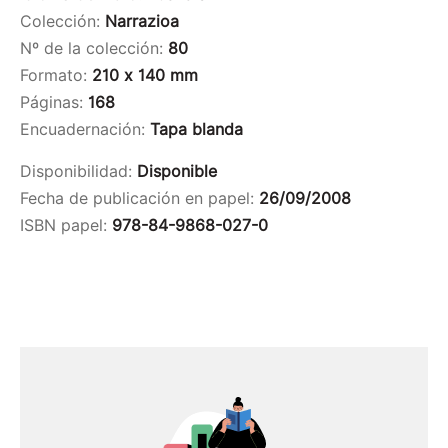
Colección:
Narrazioa
Nº de la colección:
80
Formato:
210 x 140 mm
Páginas:
168
Encuadernación:
Tapa blanda
Disponibilidad:
Disponible
Fecha de publicación en papel:
26/09/2008
ISBN papel:
978-84-9868-027-0