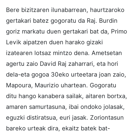
Bere bizitzaren ilunabarrean, haurtzaroko
gertakari batez gogoratu da Raj. Burdin
goriz markatu duen gertakari bat da, Primo
Levik aipatzen duen harako gizaki
izatearen lotsaz mintzo dena. Ametsetan
agertu zaio David Raj zaharrari, eta hori
dela-eta gogoa 30eko urteetara joan zaio,
Mapoura, Maurizio uhartean. Gogoratu
ditu hango kanabera sailak, aitaren bortxa,
amaren samurtasuna, ibai ondoko jolasak,
eguzki distiratsua, euri jasak. Zoriontasun
bareko urteak dira, ekaitz batek bat-