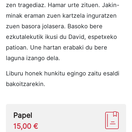
zen tragediaz. Hamar urte zituen. Jakin-
minak eraman zuen kartzela inguratzen
zuen basora jolasera. Basoko bere
ezkutalekutik ikusi du David, espetxeko
patioan. Une hartan erabaki du bere
laguna izango dela.
Liburu honek hunkitu egingo zaitu esaldi
bakoitzarekin.
Papel
15,00 €