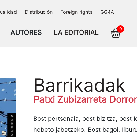
ualidad
Distribución
Foreign rights
GG4A
0
AUTORES
LA EDITORIAL
Barrikadak
Patxi Zubizarreta Dorro
Bost pertsonaia, bost bizitza, bost
hobeto jabetzeko. Bost bagoi, libur