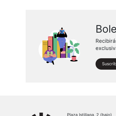
Bole
Recibirá
exclusi
Suscrí
Plaza Istillaga, 2 (bajo)