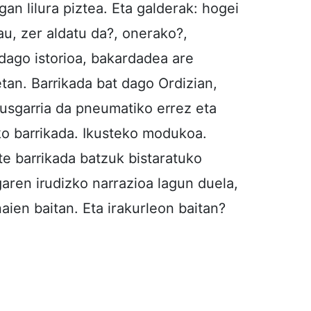
gan lilura piztea. Eta galderak: hogei
au, zer aldatu da?, onerako?,
dago istorioa, bakardadea are
an. Barrikada bat dago Ordizian,
usgarria da pneumatiko errez eta
o barrikada. Ikusteko modukoa.
te barrikada batzuk bistaratuko
garen irudizko narrazioa lagun duela,
aien baitan. Eta irakurleon baitan?