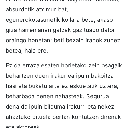
absurdotik atximur bat,
egunerokotasunetik koilara bete, akaso
giza harremanen gatzak gazituago dator
oraingo honetan; beti bezain iradokizunez
betea, hala ere.
Ez da erraza esaten horietako zein osagaik
behartzen duen irakurlea ipuin bakoitza
hasi eta bukatu arte ez eskuetatik uztera,
beharbada denen nahasteak. Segurua
dena da ipuin bilduma irakurri eta nekez
ahaztuko dituela bertan kontatzen direnak
eta aktoreak.