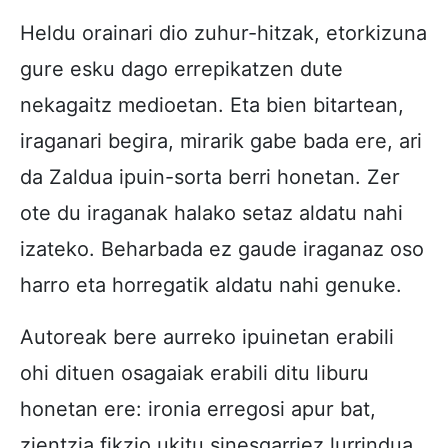
Heldu orainari dio zuhur-hitzak, etorkizuna
gure esku dago errepikatzen dute
nekagaitz medioetan. Eta bien bitartean,
iraganari begira, mirarik gabe bada ere, ari
da Zaldua ipuin-sorta berri honetan. Zer
ote du iraganak halako setaz aldatu nahi
izateko. Beharbada ez gaude iraganaz oso
harro eta horregatik aldatu nahi genuke.
Autoreak bere aurreko ipuinetan erabili
ohi dituen osagaiak erabili ditu liburu
honetan ere: ironia erregosi apur bat,
zientzia fikzio ukitu sinesgarriez lurrindua,