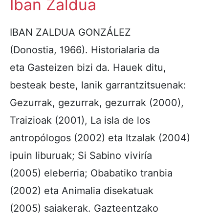
Iban Zaldua
IBAN ZALDUA GONZÁLEZ
(Donostia, 1966). Historialaria da
eta Gasteizen bizi da. Hauek ditu,
besteak beste, lanik garrantzitsuenak:
Gezurrak, gezurrak, gezurrak (2000),
Traizioak (2001), La isla de los
antropólogos (2002) eta Itzalak (2004)
ipuin liburuak; Si Sabino viviría
(2005) eleberria; Obabatiko tranbia
(2002) eta Animalia disekatuak
(2005) saiakerak. Gazteentzako