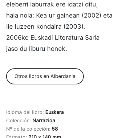
eleberri laburrak ere idatzi ditu,
hala nola: Kea ur gainean (2002) eta
Ile luzeen kondaira (2003).
2006ko Euskadi Literatura Saria
jaso du liburu honek.
Otros libros en Alberdania
Idioma del libro:
Euskera
Colección:
Narrazioa
Nº de la colección:
58
Formato:
210 x 140 mm