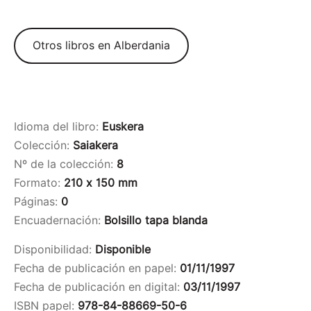
Otros libros en Alberdania
Idioma del libro:
Euskera
Colección:
Saiakera
Nº de la colección:
8
Formato:
210 x 150 mm
Páginas:
0
Encuadernación:
Bolsillo tapa blanda
Disponibilidad:
Disponible
Fecha de publicación en papel:
01/11/1997
Fecha de publicación en digital:
03/11/1997
ISBN papel:
978-84-88669-50-6