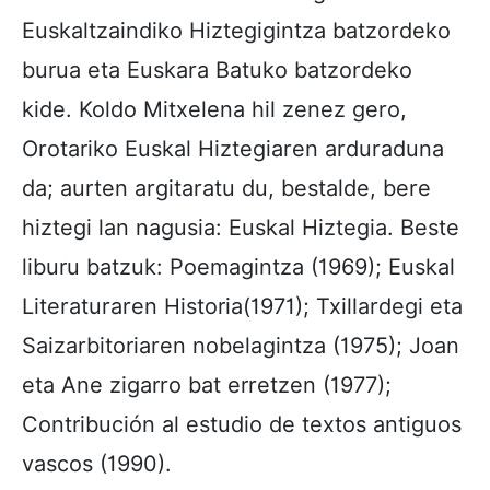
Euskaltzaindiko Hiztegigintza batzordeko
burua eta Euskara Batuko batzordeko
kide. Koldo Mitxelena hil zenez gero,
Orotariko Euskal Hiztegiaren arduraduna
da; aurten argitaratu du, bestalde, bere
hiztegi lan nagusia: Euskal Hiztegia. Beste
liburu batzuk: Poemagintza (1969); Euskal
Literaturaren Historia(1971); Txillardegi eta
Saizarbitoriaren nobelagintza (1975); Joan
eta Ane zigarro bat erretzen (1977);
Contribución al estudio de textos antiguos
vascos (1990).