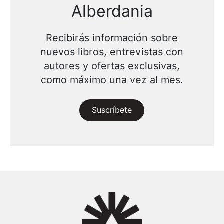
Alberdania
Recibirás información sobre
nuevos libros, entrevistas con
autores y ofertas exclusivas,
como máximo una vez al mes.
Suscríbete