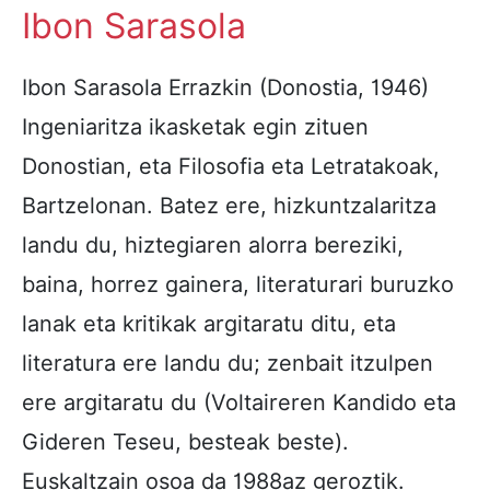
Ibon Sarasola
Ibon Sarasola Errazkin (Donostia, 1946)
Ingeniaritza ikasketak egin zituen
Donostian, eta Filosofia eta Letratakoak,
Bartzelonan. Batez ere, hizkuntzalaritza
landu du, hiztegiaren alorra bereziki,
baina, horrez gainera, literaturari buruzko
lanak eta kritikak argitaratu ditu, eta
literatura ere landu du; zenbait itzulpen
ere argitaratu du (Voltaireren Kandido eta
Gideren Teseu, besteak beste).
Euskaltzain osoa da 1988az geroztik.