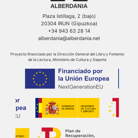
Plaza Istillaga, 2 (bajo)
20304 IRUN (Gipuzkoa)
+34 943 63 28 14
alberdania@alberdania.net
Proyecto financiado por la Dirección General del Libro y Fomento
de la Lectura, Ministerio de Cultura y Deporte