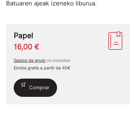
Batuaren ajeak izeneko liburua.
Papel
16,00 €
Gastos de envío
no incluidos
Envíos gratis a partir de 40€
Comprar