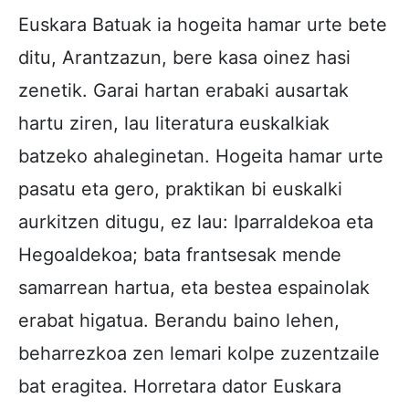
Euskara Batuak ia hogeita hamar urte bete
ditu, Arantzazun, bere kasa oinez hasi
zenetik. Garai hartan erabaki ausartak
hartu ziren, lau literatura euskalkiak
batzeko ahaleginetan. Hogeita hamar urte
pasatu eta gero, praktikan bi euskalki
aurkitzen ditugu, ez lau: Iparraldekoa eta
Hegoaldekoa; bata frantsesak mende
samarrean hartua, eta bestea espainolak
erabat higatua. Berandu baino lehen,
beharrezkoa zen lemari kolpe zuzentzaile
bat eragitea. Horretara dator Euskara