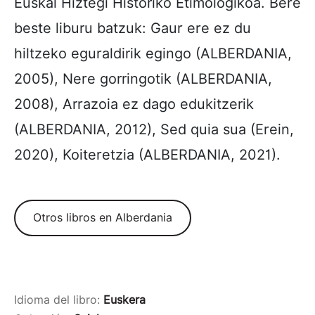
Euskal Hiztegi Historiko Etimologikoa. Bere
beste liburu batzuk: Gaur ere ez du
hiltzeko eguraldirik egingo (ALBERDANIA,
2005), Nere gorringotik (ALBERDANIA,
2008), Arrazoia ez dago edukitzerik
(ALBERDANIA, 2012), Sed quia sua (Erein,
2020), Koiteretzia (ALBERDANIA, 2021).
Otros libros en Alberdania
Idioma del libro:
Euskera