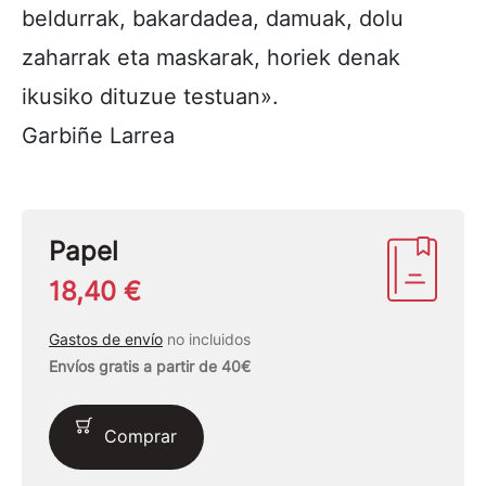
beldurrak, bakardadea, damuak, dolu
zaharrak eta maskarak, horiek denak
ikusiko dituzue testuan».
Garbiñe Larrea
Papel
18,40 €
Gastos de envío
no incluidos
Envíos gratis a partir de 40€
Comprar