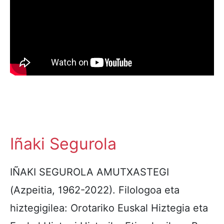
Iñaki Segurola
IÑAKI SEGUROLA AMUTXASTEGI
(Azpeitia, 1962-2022). Filologoa eta
hiztegigilea: Orotariko Euskal Hiztegia eta