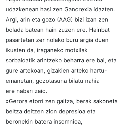
udazkenean hasi zen Ganorexia idazten.
Argi, arin eta gozo (AAG) bizi izan zen
bolada batean hain zuzen ere. Hainbat
pasartetan zer nolako buru argia duen
ikusten da, iraganeko motxilak
sorbaldatik arintzeko beharra ere bai, eta
gure artekoan, gizakien arteko hartu-
emanetan, gozotasuna bilatu nahia
ere nabari zaio.
»Gerora etorri zen gaitza, berak sakoneta
beltza deitzen zion depresioa eta
beronekin batera insomnioa,