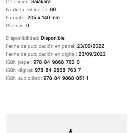
Colección:
Saiakera
Nº de la colección:
69
Formato:
205 x 140 mm
Páginas:
0
Disponibilidad:
Disponible
Fecha de publicación en papel:
23/09/2022
Fecha de publicación en digital:
23/09/2022
ISBN papel:
978-84-9868-762-0
ISBN digital:
978-84-9868-763-7
ISBN audiolibro:
978-84-9868-851-1