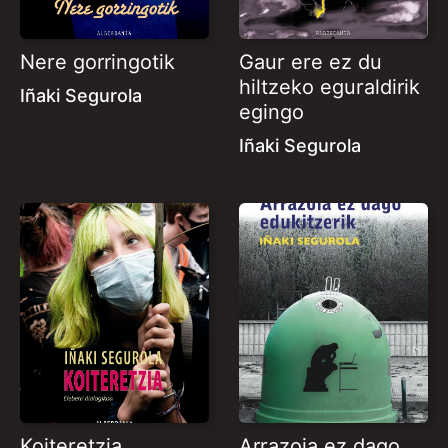
Nere gorringotik
Gaur ere ez du
hiltzeko eguraldirik
Iñaki Segurola
egingo
Iñaki Segurola
Koiteretzia
Arrazoia ez dago