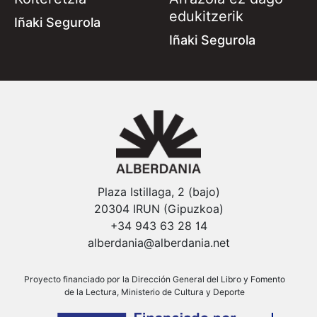
edukitzerik
Iñaki Segurola
Iñaki Segurola
Plaza Istillaga, 2 (bajo)
20304 IRUN (Gipuzkoa)
+34 943 63 28 14
alberdania@alberdania.net
Proyecto financiado por la Dirección General del Libro y Fomento
de la Lectura, Ministerio de Cultura y Deporte