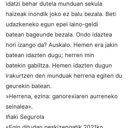
idatzi behar dutela munduan sekula
haizeak inondik joko ez balu bezala. Beti
udazkeneko egun epel laino-geldi
batean bageunde bezala. Ondo idaztea
hori izango da? Auskalo. Hemen era jakin
batean idazten dugu; herren min
batekin gabiltza. Hemen idazten dugun
irakurtzen den munduak herrena egiten du
geurekin batean.
»Herrena, ezina: ganorexiaren aurreneko
seinalea».
Iñaki Segurola
«Egin ditudan peskizengatik 2021ko