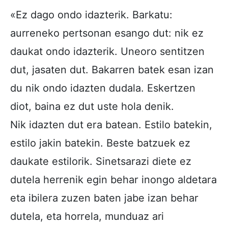
«Ez dago ondo idazterik. Barkatu:
aurreneko pertsonan esango dut: nik ez
daukat ondo idazterik. Uneoro sentitzen
dut, jasaten dut. Bakarren batek esan izan
du nik ondo idazten dudala. Eskertzen
diot, baina ez dut uste hola denik.
Nik idazten dut era batean. Estilo batekin,
estilo jakin batekin. Beste batzuek ez
daukate estilorik. Sinetsarazi diete ez
dutela herrenik egin behar inongo aldetara
eta ibilera zuzen baten jabe izan behar
dutela, eta horrela, munduaz ari 