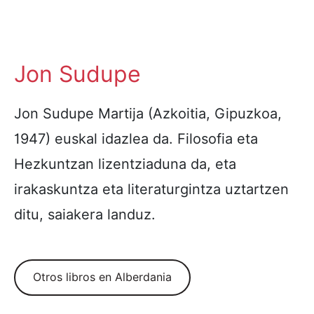
Jon Sudupe
Jon Sudupe Martija (Azkoitia, Gipuzkoa,
1947) euskal idazlea da. Filosofia eta
Hezkuntzan lizentziaduna da, eta
irakaskuntza eta literaturgintza uztartzen
ditu, saiakera landuz.
Otros libros en Alberdania