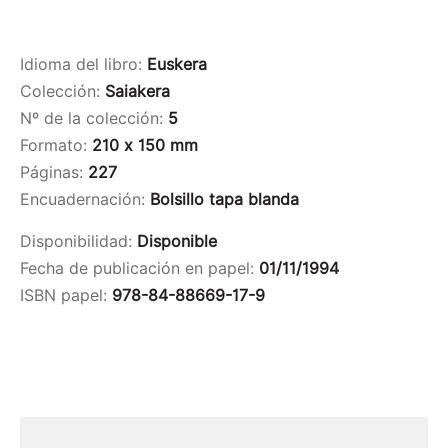
Idioma del libro:
Euskera
Colección:
Saiakera
Nº de la colección:
5
Formato:
210 x 150 mm
Páginas:
227
Encuadernación:
Bolsillo tapa blanda
Disponibilidad:
Disponible
Fecha de publicación en papel:
01/11/1994
ISBN papel:
978-84-88669-17-9