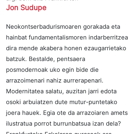
Jon Sudupe
Neokontserbadurismoaren gorakada eta
hainbat fundamentalismoren indarberritzea
dira mende akabera honen ezaugarrietako
batzuk. Bestalde, pentsaera
posmodernoak uko egin bide die
arrazoimenari nahiz aurrerapenari.
Modernitatea salatu, auzitan jarri edota
osoki arbuiatzen dute mutur-puntetako
joera hauek. Egia ote da arrazoiaren amets
ilustratua porrot burrunbatsua izan dela?