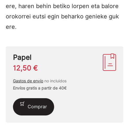
ere, haren behin betiko lorpen eta balore
orokorrei eutsi egin beharko genieke guk
ere.
Papel
12,50 €
Gastos de envío
no incluidos
Envíos gratis a partir de 40€
Comprar