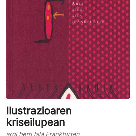
Ilustrazioaren
kriseilupean
argi berri bila Frankfurten