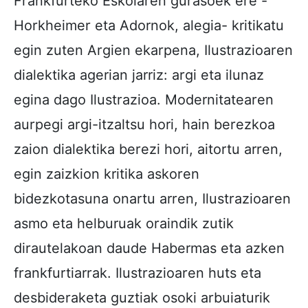
Frankfurteko Eskolaren gurasoek ere -
Horkheimer eta Adornok, alegia- kritikatu
egin zuten Argien ekarpena, Ilustrazioaren
dialektika agerian jarriz: argi eta ilunaz
egina dago Ilustrazioa. Modernitatearen
aurpegi argi-itzaltsu hori, hain berezkoa
zaion dialektika berezi hori, aitortu arren,
egin zaizkion kritika askoren
bidezkotasuna onartu arren, Ilustrazioaren
asmo eta helburuak oraindik zutik
dirautelakoan daude Habermas eta azken
frankfurtiarrak. Ilustrazioaren huts eta
desbideraketa guztiak osoki arbuiaturik