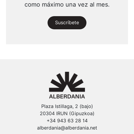
como máximo una vez al mes.
Suscríbete
Plaza Istillaga, 2 (bajo)
20304 IRUN (Gipuzkoa)
+34 943 63 28 14
alberdania@alberdania.net