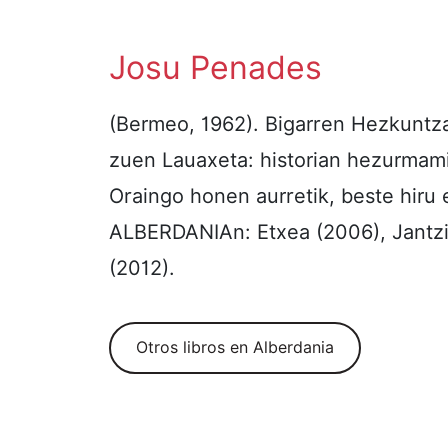
Josu Penades
(Bermeo, 1962). Bigarren Hezkuntza
zuen Lauaxeta: historian hezurmami
Oraingo honen aurretik, beste hiru e
ALBERDANIAn: Etxea (2006), Jantzi 
(2012).
Otros libros en Alberdania