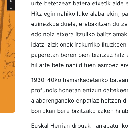
urte betetzeaz batera etxetik alde 
Hitz egin nahiko luke alabarekin, p
ezinezkoa duela, erabakitzen du zerb
edo noiz etxera itzuliko balitz am
idatzi zizkionak irakurriko lituzkee
paperetan beren bien bizitzez hitz e
hil arte bete nahi dituen asmoez ere
1930-40ko hamarkadetariko batean 
profundis honetan entzun daitekeen
alabarenganako enpatiaz heltzen di
borrokari bere bizitzako azken hila
Euskal Herrian drogak harrapaturi