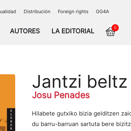
ualidad
Distribución
Foreign rights
GG4A
0
AUTORES
LA EDITORIAL
Jantzi beltz
Josu Penades
Hilabete gutxiko bizia gelditzen za
du barru-barruan sartuta bere bizi