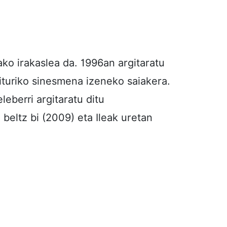
ko irakaslea da. 1996an argitaratu
turiko sinesmena izeneko saiakera.
leberri argitaratu ditu
beltz bi (2009) eta Ileak uretan