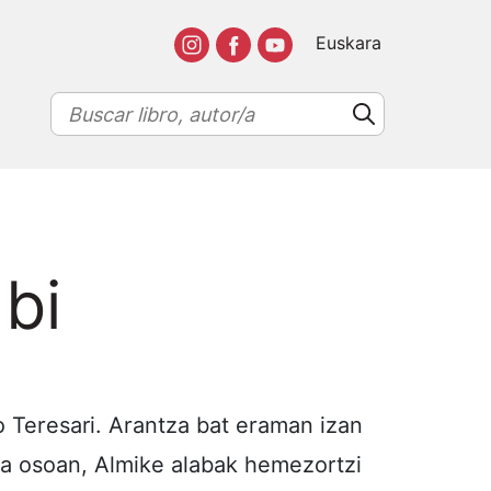
Euskara
 bi
io Teresari. Arantza bat eraman izan
tza osoan, Almike alabak hemezortzi