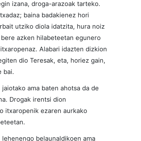
egin izana, droga-arazoak tarteko.
atxadaz; baina badakienez hori
ait utziko diola idatzita, hura noiz
ak bere azken hilabeteetan egunero
n itxaropenaz. Alabari idazten dizkion
giten dio Teresak, eta, horiez gain,
 bai.
jaiotako ama baten ahotsa da de
a. Drogak irentsi dion
o itxaropenik ezaren aurkako
beteetan.
ko lehenengo belaunaldikoen ama