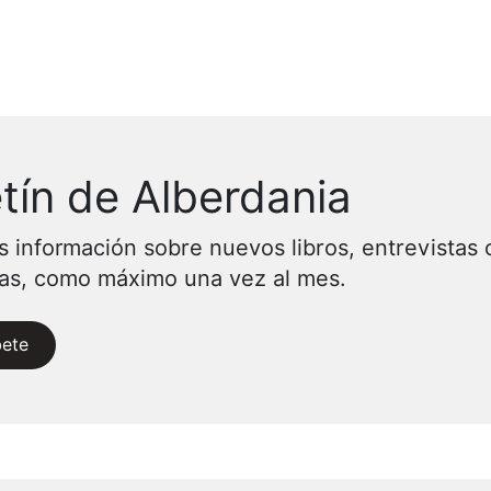
tín de Alberdania
s información sobre nuevos libros, entrevistas 
vas, como máximo una vez al mes.
bete