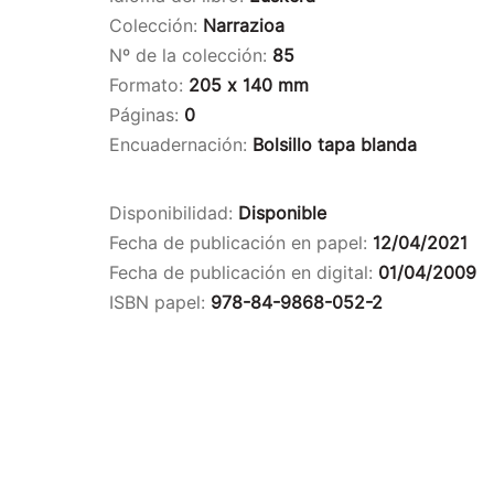
Colección:
Narrazioa
Nº de la colección:
85
Formato:
205 x 140 mm
Páginas:
0
Encuadernación:
Bolsillo tapa blanda
Disponibilidad:
Disponible
Fecha de publicación en papel:
12/04/2021
Fecha de publicación en digital:
01/04/2009
ISBN papel:
978-84-9868-052-2