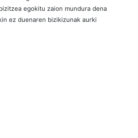
bizitzea egokitu zaion mundura dena
akin ez duenaren bizikizunak aurki