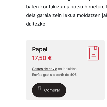
baten kontakizun jariotsu honetan, 
dela garaia zein lekua moldatzen j
daitezke.
Papel
17,50 €
Gastos de envío
no incluidos
Envíos gratis a partir de 40€
Comprar