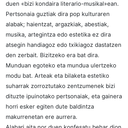
duen «bizi kondaira literario-musikal»ean.
Pertsonaia guztiak dira pop kulturaren
alabak; haientzat, argazkiak, abestiak,
musika, artegintza edo estetika ez dira
atsegin handiagoz edo txikiagoz dastatzen
den zerbait. Bizitzeko era bat dira.
Munduan egoteko eta mundua ulertzeko
modu bat. Arteak eta bilaketa estetiko
suharrak zorroztutako zentzumenek bizi
dituzte ipuinotako pertsonaiak, eta gainera
horri esker egiten dute baldintza
makurrenetan ere aurrera.
Alabari aita nor duen konfesatu behar dion