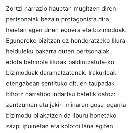
Zortzi narrazio hauetan mugitzen diren
pertsonaiak bezain protagonista dira
haietan ageri diren egoera eta bizimoduak.
Eguneroko bizitzan ez hondoratzeko lilura
helduleku bakarra duten pertsonaiak,
edota behinola lilurak baldintzatuta-ko
bizimoduak daramatzatenak. Irakurleak
etengabean sentituko dituen taupadak
bihotz narratibo indartsu batetik datoz:
zentzumen eta jakin-minaren gose-egarria
bizimodu bilakatzen da liburu honetako
zazpi ipuinetan eta kolofoi lana egiten