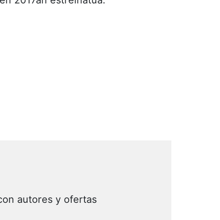
len 2017an estreinatua.
con autores y ofertas