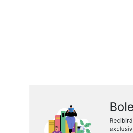
Bole
Recibirá
exclusi