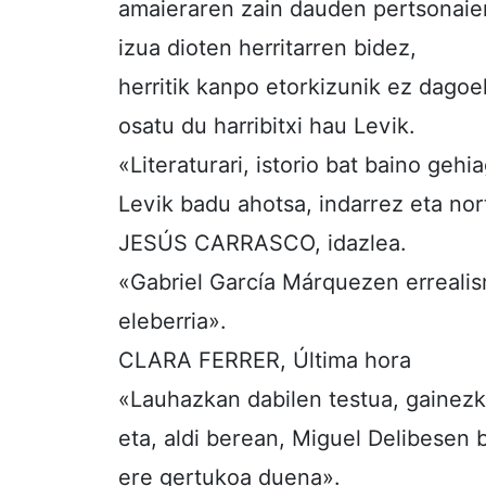
amaieraren zain dauden pertsonaien
izua dioten herritarren bidez,
herritik kanpo etorkizunik ez dagoe
osatu du harribitxi hau Levik.
«Literaturari, istorio bat baino gehi
Levik badu ahotsa, indarrez eta no
JESÚS CARRASCO, idazlea.
«Gabriel García Márquezen erreali
eleberria».
CLARA FERRER, Última hora
«Lauhazkan dabilen testua, gainezka
eta, aldi berean, Miguel Delibesen 
ere gertukoa duena».