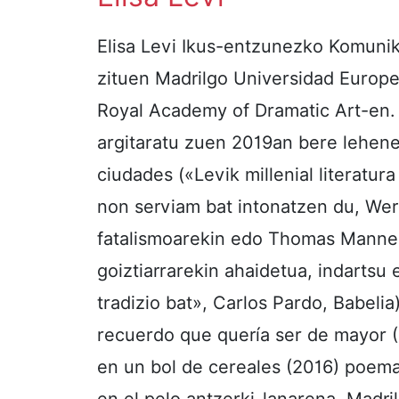
Elisa Levi Ikus-entzunezko Komunik
zituen Madrilgo Universidad Europ
Royal Academy of Dramatic Art-en.
argitaratu zuen 2019an bere lehene
ciudades («Levik millenial literatur
non serviam bat intonatzen du, Wer
fatalismoarekin edo Thomas Manne
goiztiarrarekin ahaidetua, indartsu
tradizio bat», Carlos Pardo, Babelia
recuerdo que quería ser de mayor (
en un bol de cereales (2016) poema