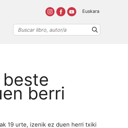
Euskara
t beste
en berri
 19 urte, izenik ez duen herri txiki