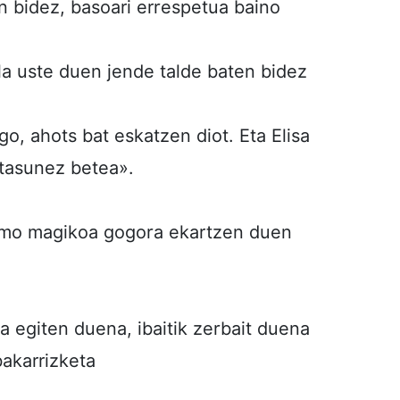
 bidez, basoari errespetua baino
la uste duen jende talde baten bidez
ago, ahots bat eskatzen diot. Eta Elisa
rtasunez betea».
smo magikoa gogora ekartzen duen
 egiten duena, ibaitik zerbait duena
bakarrizketa