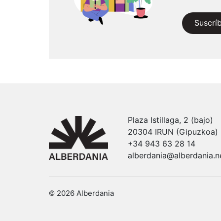
Suscrí
Plaza Istillaga, 2 (bajo)
20304 IRUN (Gipuzkoa)
+34 943 63 28 14
alberdania@alberdania.n
© 2026 Alberdania