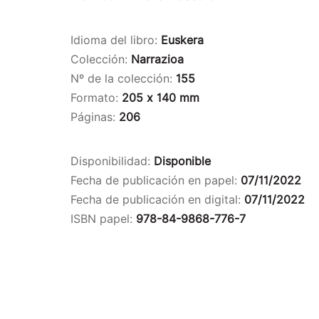
Idioma del libro:
Euskera
Colección:
Narrazioa
Nº de la colección:
155
Formato:
205 x 140 mm
Páginas:
206
Disponibilidad:
Disponible
Fecha de publicación en papel:
07/11/2022
Fecha de publicación en digital:
07/11/2022
ISBN papel:
978-84-9868-776-7