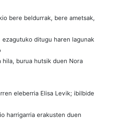
zkio bere beldurrak, bere ametsak,
, ezagutuko ditugu haren lagunak
o
ta hila, burua hutsik duen Nora
rren eleberria Elisa Levik; ibilbide
io harrigarria erakusten duen