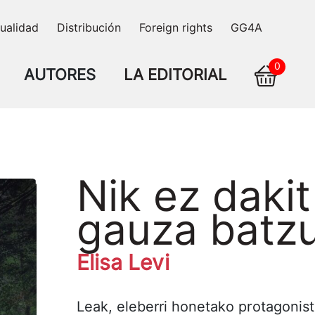
ualidad
Distribución
Foreign rights
GG4A
0
AUTORES
LA EDITORIAL
Nik ez daki
gauza batzu
Elisa Levi
Leak, eleberri honetako protagonistak