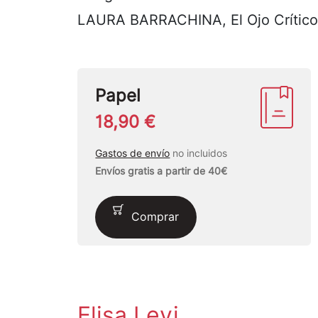
LAURA BARRACHINA, El Ojo Crítico
Papel
18,90 €
Gastos de envío
no incluidos
Envíos gratis a partir de 40€
Comprar
Elisa Levi