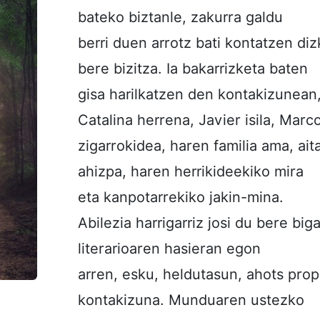
bateko biztanle, zakurra galdu
berri duen arrotz bati kontatzen di
bere bizitza. Ia bakarrizketa baten
gisa harilkatzen den kontakizunean
Catalina herrena, Javier isila, Marc
zigarrokidea, haren familia ama, ai
ahizpa, haren herrikideekiko mira
eta kanpotarrekiko jakin-mina.
Abilezia harrigarriz josi du bere biga
literarioaren hasieran egon
arren, esku, heldutasun, ahots prop
kontakizuna. Munduaren ustezko