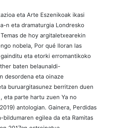
azioa eta Arte Eszenikoak ikasi
ea-n eta dramaturgia Londresko
 Temas de hoy argitaletxearekin
ngo nobela, Por qué lloran las
a gainditu eta etorki erromantikoko
ther baten belaunaldi-
n desordena eta oinaze
 eta buruargitasunez berritzen duen
), eta parte hartu zuen Ya no
2019) antologian. Gainera, Perdidas
-bildumaren egilea da eta Ramitas