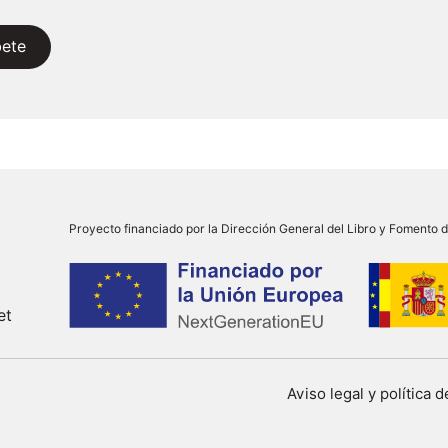
bete
Proyecto financiado por la Dirección General del Libro y Fomento de
et
Aviso legal y política 