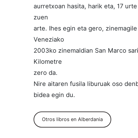
aurretxoan hasita, harik eta, 17 urte
zuen
arte. Ihes egin eta gero, zinemagil
Veneziako
2003ko zinemaldian San Marco sari
Kilometre
zero da.
Nire aitaren fusila liburuak oso de
bidea egin du.
Otros libros en Alberdania