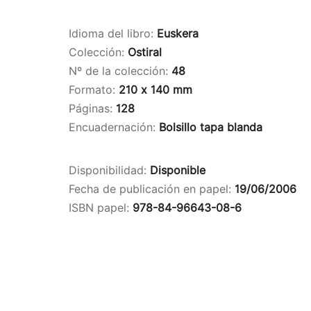
Idioma del libro:
Euskera
Colección:
Ostiral
Nº de la colección:
48
Formato:
210 x 140 mm
Páginas:
128
Encuadernación:
Bolsillo tapa blanda
Disponibilidad:
Disponible
Fecha de publicación en papel:
19/06/2006
ISBN papel:
978-84-96643-08-6