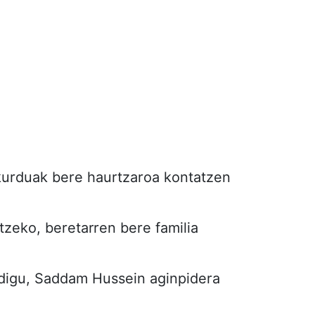
kurduak bere haurtzaroa kontatzen
zeko, beretarren bere familia
r digu, Saddam Hussein aginpidera