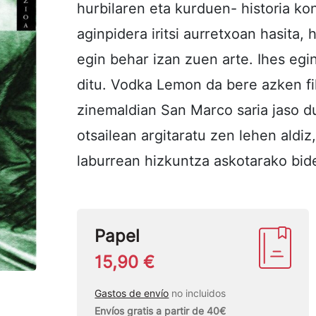
hurbilaren eta kurduen- historia k
aginpidera iritsi aurretxoan hasita, h
egin behar izan zuen arte. Ihes egi
ditu. Vodka Lemon da bere azken f
zinemaldian San Marco saria jaso d
otsailean argitaratu zen lehen aldi
laburrean hizkuntza askotarako bide
Papel
15,90 €
Gastos de envío
no incluidos
Envíos gratis a partir de 40€