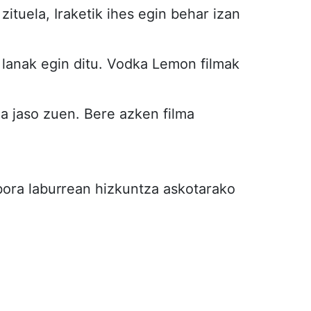
 zituela, Iraketik ihes egin behar izan
e lanak egin ditu. Vodka Lemon filmak
a jaso zuen. Bere azken filma
nbora laburrean hizkuntza askotarako