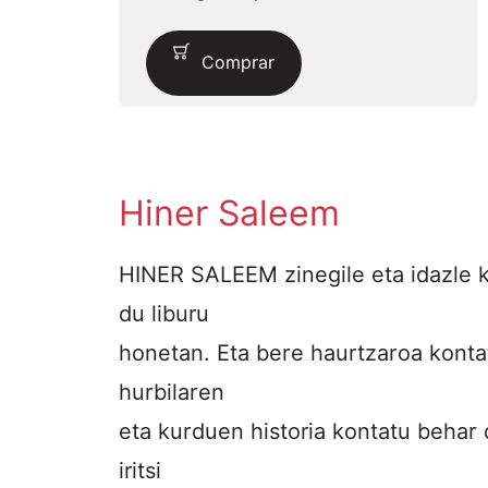
Comprar
Hiner Saleem
HINER SALEEM zinegile eta idazle 
du liburu
honetan. Eta bere haurtzaroa kontat
hurbilaren
eta kurduen historia kontatu beha
iritsi