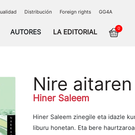
ualidad
Distribución
Foreign rights
GG4A
0
AUTORES
LA EDITORIAL
Nire aitaren
Hiner Saleem
Hiner Saleem zinegile eta idazle k
liburu honetan. Eta bere haurtzaroa