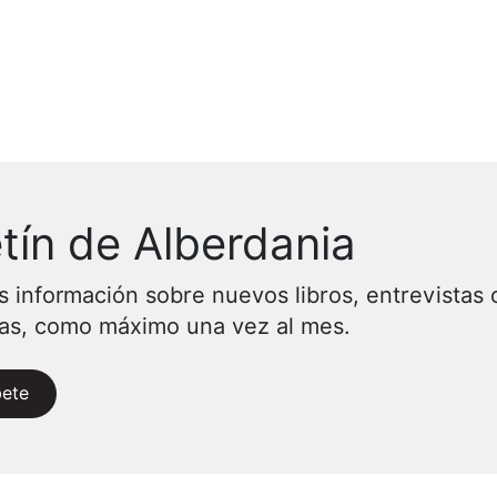
tín de Alberdania
s información sobre nuevos libros, entrevistas 
vas, como máximo una vez al mes.
bete