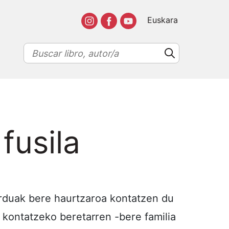
Euskara
 fusila
urduak bere haurtzaroa kontatzen du
 kontatzeko beretarren -bere familia