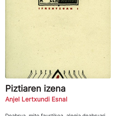
Piztiaren izena
Anjel Lertxundi Esnal
Deabrua, mito faustikoa, alegia deabruari