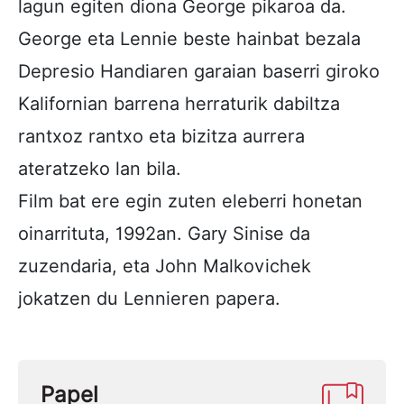
lagun egiten diona George pikaroa da.
George eta Lennie beste hainbat bezala
Depresio Handiaren garaian baserri giroko
Kalifornian barrena herraturik dabiltza
rantxoz rantxo eta bizitza aurrera
ateratzeko lan bila.
Film bat ere egin zuten eleberri honetan
oinarrituta, 1992an. Gary Sinise da
zuzendaria, eta John Malkovichek
jokatzen du Lennieren papera.
Papel