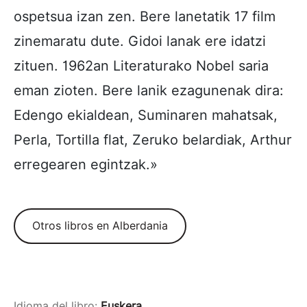
ospetsua izan zen. Bere lanetatik 17 film
zinemaratu dute. Gidoi lanak ere idatzi
zituen. 1962an Literaturako Nobel saria
eman zioten. Bere lanik ezagunenak dira:
Edengo ekialdean, Suminaren mahatsak,
Perla, Tortilla flat, Zeruko belardiak, Arthur
erregearen egintzak.»
Otros libros en Alberdania
Idioma del libro:
Euskera