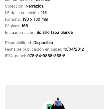
Colección:
Narrazioa
Nº de la colección:
115
Formato:
190 x 130 mm
Páginas:
168
Encuadernación:
Bolsillo tapa blanda
Disponibilidad:
Disponible
Fecha de publicación en papel:
10/04/2012
ISBN papel:
978-84-9868-358-5