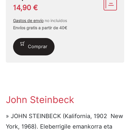
14,90 €
Gastos de envío
no incluidos
Envíos gratis a partir de 40€
Comprar
John Steinbeck
» JOHN STEINBECK (Kalifornia, 1902  New
York, 1968). Eleberrigile emankorra eta