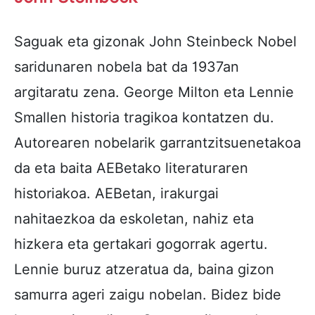
Saguak eta gizonak John Steinbeck Nobel
saridunaren nobela bat da 1937an
argitaratu zena. George Milton eta Lennie
Smallen historia tragikoa kontatzen du.
Autorearen nobelarik garrantzitsuenetakoa
da eta baita AEBetako literaturaren
historiakoa. AEBetan, irakurgai
nahitaezkoa da eskoletan, nahiz eta
hizkera eta gertakari gogorrak agertu.
Lennie buruz atzeratua da, baina gizon
samurra ageri zaigu nobelan. Bidez bide