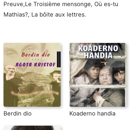
Preuve,Le Troisième mensonge, Où es-tu
Mathias?, La bôite aux lettres.
Berdin dio
Koaderno handia