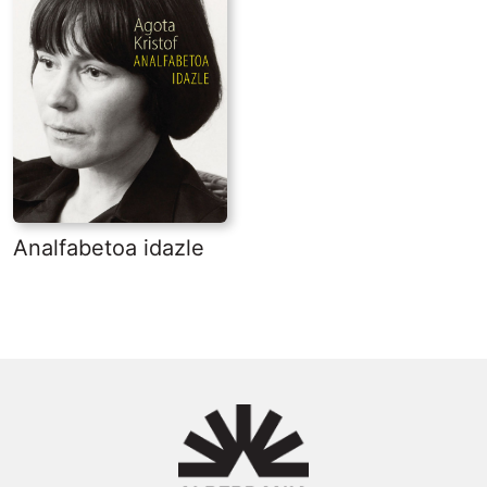
Analfabetoa idazle