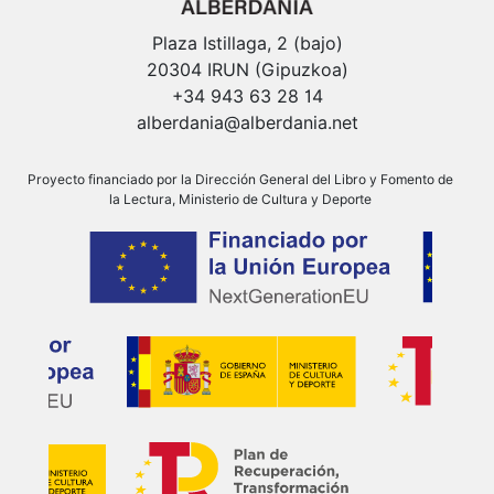
Plaza Istillaga, 2 (bajo)
20304 IRUN (Gipuzkoa)
+34 943 63 28 14
alberdania@alberdania.net
Proyecto financiado por la Dirección General del Libro y Fomento de
la Lectura, Ministerio de Cultura y Deporte