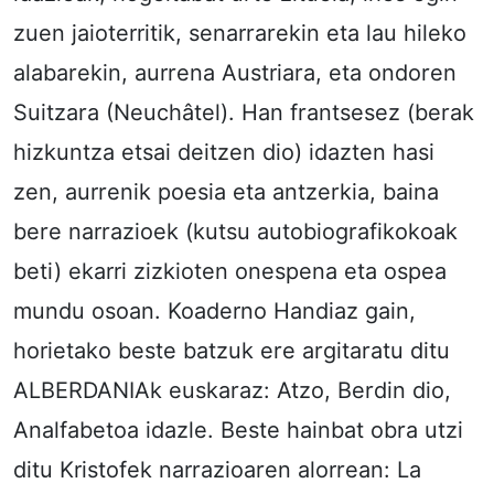
zuen jaioterritik, senarrarekin eta lau hileko
alabarekin, aurrena Austriara, eta ondoren
Suitzara (Neuchâtel). Han frantsesez (berak
hizkuntza etsai deitzen dio) idazten hasi
zen, aurrenik poesia eta antzerkia, baina
bere narrazioek (kutsu autobiografikokoak
beti) ekarri zizkioten onespena eta ospea
mundu osoan. Koaderno Handiaz gain,
horietako beste batzuk ere argitaratu ditu
ALBERDANIAk euskaraz: Atzo, Berdin dio,
Analfabetoa idazle. Beste hainbat obra utzi
ditu Kristofek narrazioaren alorrean: La