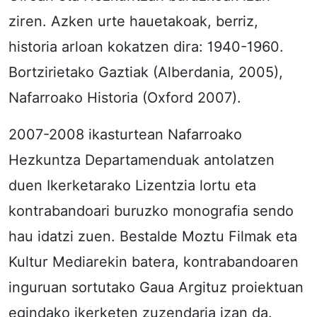
ziren. Azken urte hauetakoak, berriz,
historia arloan kokatzen dira: 1940-1960.
Bortzirietako Gaztiak (Alberdania, 2005),
Nafarroako Historia (Oxford 2007).
2007-2008 ikasturtean Nafarroako
Hezkuntza Departamenduak antolatzen
duen Ikerketarako Lizentzia lortu eta
kontrabandoari buruzko monografia sendo
hau idatzi zuen. Bestalde Moztu Filmak eta
Kultur Mediarekin batera, kontrabandoaren
inguruan sortutako Gaua Argituz proiektuan
egindako ikerketen zuzendaria izan da.