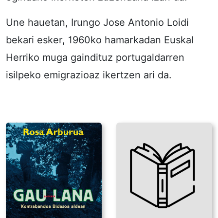
Une hauetan, Irungo Jose Antonio Loidi
bekari esker, 1960ko hamarkadan Euskal
Herriko muga gaindituz portugaldarren
isilpeko emigrazioaz ikertzen ari da.