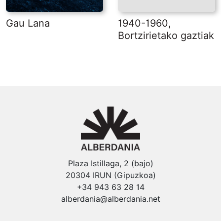
Gau Lana
1940-1960,
Bortzirietako gaztiak
Plaza Istillaga, 2 (bajo)
20304 IRUN (Gipuzkoa)
+34 943 63 28 14
alberdania@alberdania.net