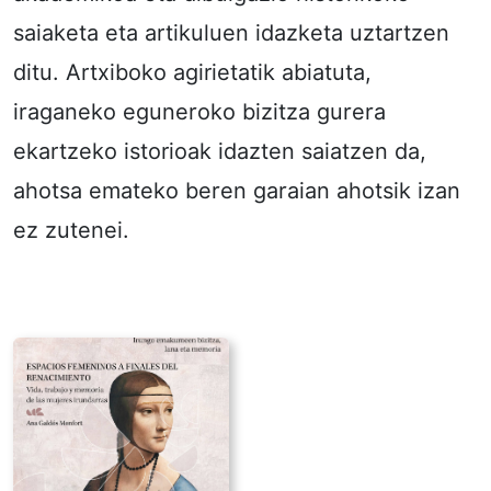
saiaketa eta artikuluen idazketa uztartzen
ditu. Artxiboko agirietatik abiatuta,
iraganeko eguneroko bizitza gurera
ekartzeko istorioak idazten saiatzen da,
ahotsa emateko beren garaian ahotsik izan
ez zutenei.