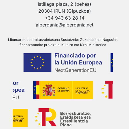
Istillaga plaza, 2 (behea)
20304 IRUN (Gipuzkoa)
+34 943 63 28 14
alberdania@alberdania.net
Liburuaren eta Irakurzaletasuna Sustatzeko Zuzendaritza Nagusiak
finantzatutako proiektua, Kultura eta Kirol Ministerioa