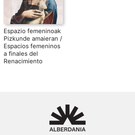
Espazio femeninoak
Pizkunde amaieran /
Espacios femeninos
a finales del
Renacimiento