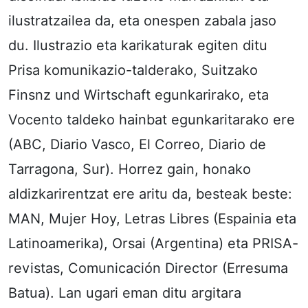
ilustratzailea da, eta onespen zabala jaso
du. Ilustrazio eta karikaturak egiten ditu
Prisa komunikazio-talderako, Suitzako
Finsnz und Wirtschaft egunkarirako, eta
Vocento taldeko hainbat egunkaritarako ere
(ABC, Diario Vasco, El Correo, Diario de
Tarragona, Sur). Horrez gain, honako
aldizkarirentzat ere aritu da, besteak beste:
MAN, Mujer Hoy, Letras Libres (Espainia eta
Latinoamerika), Orsai (Argentina) eta PRISA-
revistas, Comunicación Director (Erresuma
Batua). Lan ugari eman ditu argitara