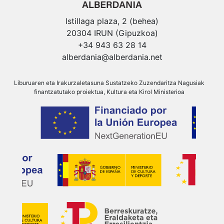
Istillaga plaza, 2 (behea)
20304 IRUN (Gipuzkoa)
+34 943 63 28 14
alberdania@alberdania.net
Liburuaren eta Irakurzaletasuna Sustatzeko Zuzendaritza Nagusiak
finantzatutako proiektua, Kultura eta Kirol Ministerioa