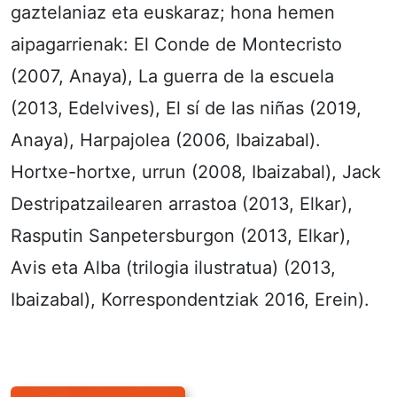
gaztelaniaz eta euskaraz; hona hemen
aipagarrienak: El Conde de Montecristo
(2007, Anaya), La guerra de la escuela
(2013, Edelvives), El sí de las niñas (2019,
Anaya), Harpajolea (2006, Ibaizabal).
Hortxe-hortxe, urrun (2008, Ibaizabal), Jack
Destripatzailearen arrastoa (2013, Elkar),
Rasputin Sanpetersburgon (2013, Elkar),
Avis eta Alba (trilogia ilustratua) (2013,
Ibaizabal), Korrespondentziak 2016, Erein).