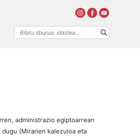
rren, administrazio egiptoarrean
a dugu (Mirarien kalezuloa eta