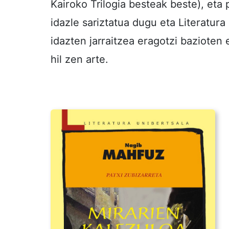
Kairoko Trilogia besteak beste), eta
idazle sariztatua dugu eta Literatur
idazten jarraitzea eragotzi bazioten 
hil zen arte.