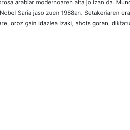
 prosa arabiar modernoaren aita jo izan da. Mund
a Nobel Saria jaso zuen 1988an. Setakeriaren e
ere, oroz gain idazlea izaki, ahots goran, dikt