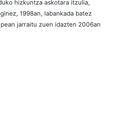
uko hizkuntza askotara itzulia,
raginez, 1998an, labankada batez
atupean jarraitu zuen idazten 2006an