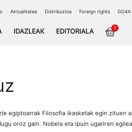
ko
Aktualitatea
Distribuzioa
Foreign rights
GG4A
0
A
IDAZLEAK
EDITORIALA
uz
le egiptoarrak Filosofia ikasketak egin zituen a
dugu oroz gain. Nobela eta ipuin ugariren egile