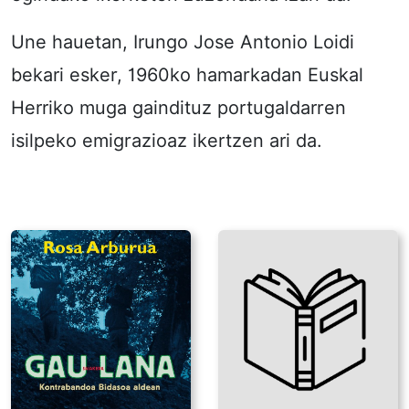
Une hauetan, Irungo Jose Antonio Loidi
bekari esker, 1960ko hamarkadan Euskal
Herriko muga gaindituz portugaldarren
isilpeko emigrazioaz ikertzen ari da.