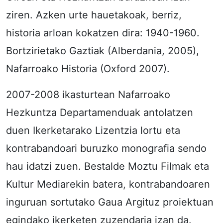
ziren. Azken urte hauetakoak, berriz,
historia arloan kokatzen dira: 1940-1960.
Bortzirietako Gaztiak (Alberdania, 2005),
Nafarroako Historia (Oxford 2007).
2007-2008 ikasturtean Nafarroako
Hezkuntza Departamenduak antolatzen
duen Ikerketarako Lizentzia lortu eta
kontrabandoari buruzko monografia sendo
hau idatzi zuen. Bestalde Moztu Filmak eta
Kultur Mediarekin batera, kontrabandoaren
inguruan sortutako Gaua Argituz proiektuan
egindako ikerketen zuzendaria izan da.