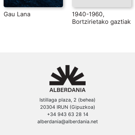
Gau Lana
1940-1960,
Bortzirietako gaztiak
Istillaga plaza, 2 (behea)
20304 IRUN (Gipuzkoa)
+34 943 63 28 14
alberdania@alberdania.net