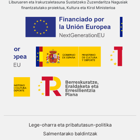
Liburuaren eta Irakurzaletasuna Sustatzeko Zuzendaritza Nagusiak
finantzatutako proiektua, Kultura eta Kirol Ministerioa
Lege-oharra eta pribatutasun-politika
Salmentarako baldintzak