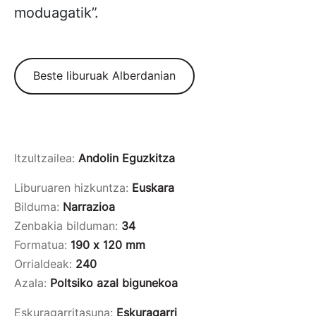
moduagatik”.
Beste liburuak Alberdanian
Itzultzailea:
Andolin Eguzkitza
Liburuaren hizkuntza:
Euskara
Bilduma:
Narrazioa
Zenbakia bilduman:
34
Formatua:
190 x 120 mm
Orrialdeak:
240
Azala:
Poltsiko azal bigunekoa
Eskuragarritasuna:
Eskuragarri