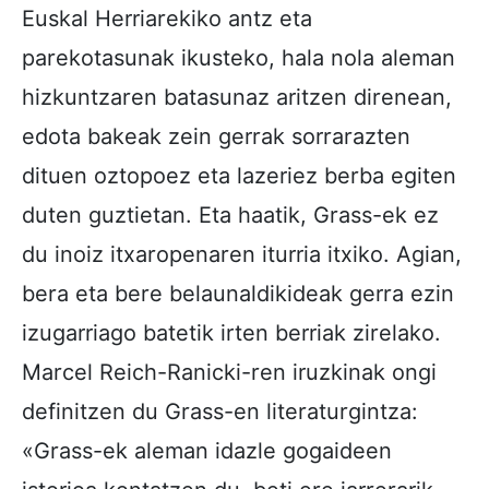
Euskal Herriarekiko antz eta
parekotasunak ikusteko, hala nola aleman
hizkuntzaren batasunaz aritzen direnean,
edota bakeak zein gerrak sorrarazten
dituen oztopoez eta lazeriez berba egiten
duten guztietan. Eta haatik, Grass-ek ez
du inoiz itxaropenaren iturria itxiko. Agian,
bera eta bere belaunaldikideak gerra ezin
izugarriago batetik irten berriak zirelako.
Marcel Reich-Ranicki-ren iruzkinak ongi
definitzen du Grass-en literaturgintza:
«Grass-ek aleman idazle gogaideen