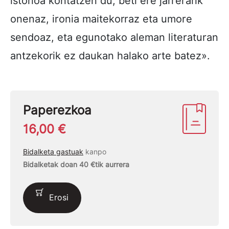
istorioa kontatzen du, beti ere jarrerarik
onenaz, ironia maitekorraz eta umore
sendoaz, eta egunotako aleman literaturan
antzekorik ez daukan halako arte batez».
Paperezkoa
16,00 €
Bidalketa gastuak
kanpo
Bidalketak doan 40 €tik aurrera
Erosi