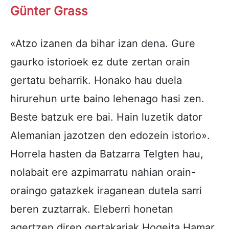
Günter Grass
«Atzo izanen da bihar izan dena. Gure
gaurko istorioek ez dute zertan orain
gertatu beharrik. Honako hau duela
hirurehun urte baino lehenago hasi zen.
Beste batzuk ere bai. Hain luzetik dator
Alemanian jazotzen den edozein istorio».
Horrela hasten da Batzarra Telgten hau,
nolabait ere azpimarratu nahian orain-
oraingo gatazkek iraganean dutela sarri
beren zuztarrak. Eleberri honetan
agertzen diren gertakariak Hogeita Hamar