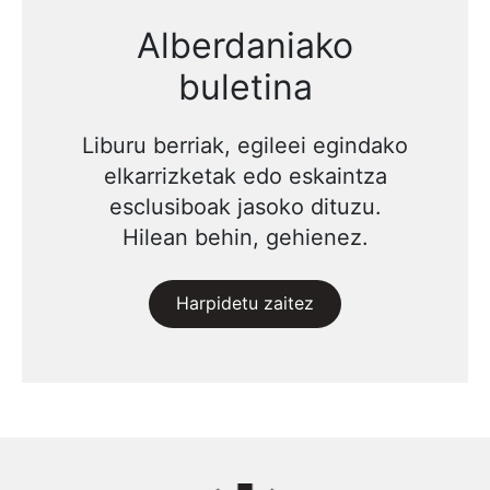
Alberdaniako
buletina
Liburu berriak, egileei egindako
elkarrizketak edo eskaintza
esclusiboak jasoko dituzu.
Hilean behin, gehienez.
Harpidetu zaitez