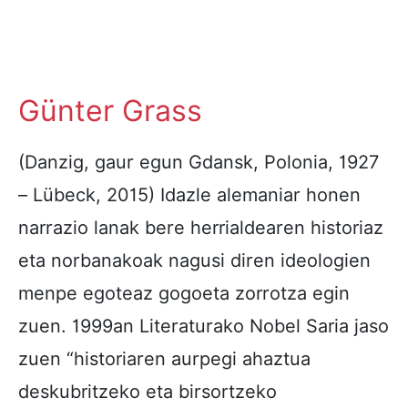
Günter Grass
(Danzig, gaur egun Gdansk, Polonia, 1927
– Lübeck, 2015) Idazle alemaniar honen
narrazio lanak bere herrialdearen historiaz
eta norbanakoak nagusi diren ideologien
menpe egoteaz gogoeta zorrotza egin
zuen. 1999an Literaturako Nobel Saria jaso
zuen “historiaren aurpegi ahaztua
deskubritzeko eta birsortzeko