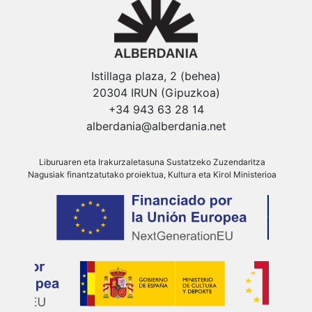
Istillaga plaza, 2 (behea)
20304 IRUN (Gipuzkoa)
+34 943 63 28 14
alberdania@alberdania.net
Liburuaren eta Irakurzaletasuna Sustatzeko Zuzendaritza
Nagusiak finantzatutako proiektua, Kultura eta Kirol Ministerioa