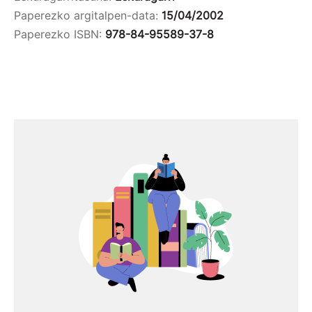
Paperezko argitalpen-data:
15/04/2002
Paperezko ISBN:
978-84-95589-37-8