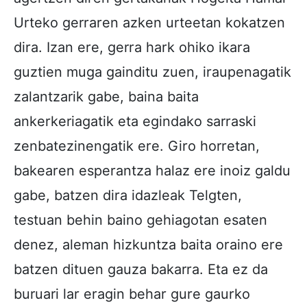
Urteko gerraren azken urteetan kokatzen
dira. Izan ere, gerra hark ohiko ikara
guztien muga gainditu zuen, iraupenagatik
zalantzarik gabe, baina baita
ankerkeriagatik eta egindako sarraski
zenbatezinengatik ere. Giro horretan,
bakearen esperantza halaz ere inoiz galdu
gabe, batzen dira idazleak Telgten,
testuan behin baino gehiagotan esaten
denez, aleman hizkuntza baita oraino ere
batzen dituen gauza bakarra. Eta ez da
buruari lar eragin behar gure gaurko