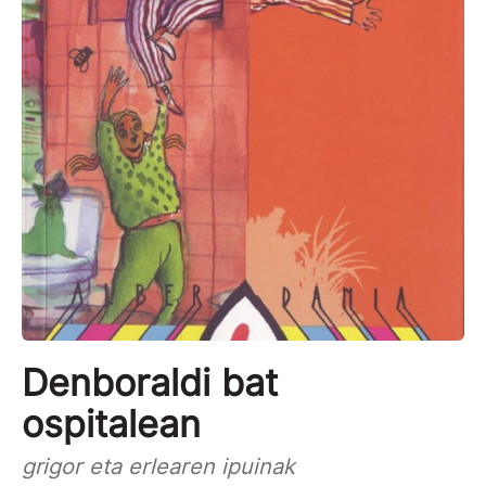
Denboraldi bat
ospitalean
grigor eta erlearen ipuinak