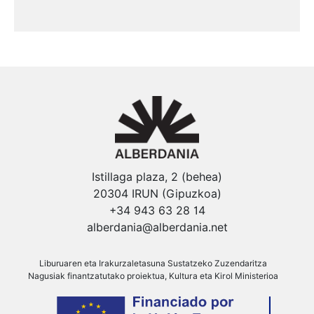
Istillaga plaza, 2 (behea)
20304 IRUN (Gipuzkoa)
+34 943 63 28 14
alberdania@alberdania.net
Liburuaren eta Irakurzaletasuna Sustatzeko Zuzendaritza
Nagusiak finantzatutako proiektua, Kultura eta Kirol Ministerioa