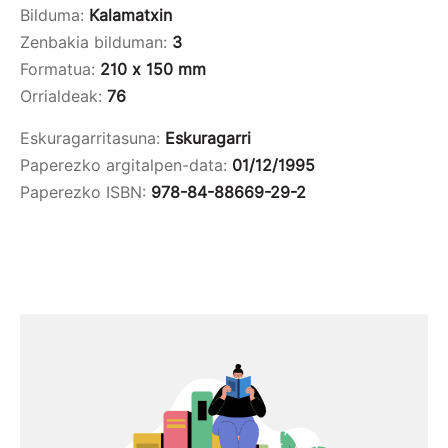
Bilduma:
Kalamatxin
Zenbakia bilduman:
3
Formatua:
210 x 150 mm
Orrialdeak:
76
Eskuragarritasuna:
Eskuragarri
Paperezko argitalpen-data:
01/12/1995
Paperezko ISBN:
978-84-88669-29-2