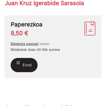
Juan Kruz Igerabide Sarasola
Paperezkoa
8,50 €
Bidalketa gastuak
kanpo
Bidalketak doan 40 €tik aurrera
Erosi