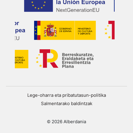
Lege-oharra eta pribatutasun-politika
Salmentarako baldintzak
© 2026 Alberdania