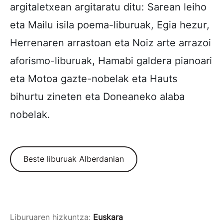
argitaletxean argitaratu ditu: Sarean leiho
eta Mailu isila poema-liburuak, Egia hezur,
Herrenaren arrastoan eta Noiz arte arrazoi
aforismo-liburuak, Hamabi galdera pianoari
eta Motoa gazte-nobelak eta Hauts
bihurtu zineten eta Doneaneko alaba
nobelak.
Beste liburuak Alberdanian
Liburuaren hizkuntza:
Euskara