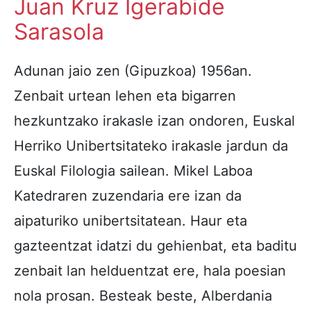
Juan Kruz Igerabide
Sarasola
Adunan jaio zen (Gipuzkoa) 1956an.
Zenbait urtean lehen eta bigarren
hezkuntzako irakasle izan ondoren, Euskal
Herriko Unibertsitateko irakasle jardun da
Euskal Filologia sailean. Mikel Laboa
Katedraren zuzendaria ere izan da
aipaturiko unibertsitatean. Haur eta
gazteentzat idatzi du gehienbat, eta baditu
zenbait lan helduentzat ere, hala poesian
nola prosan. Besteak beste, Alberdania