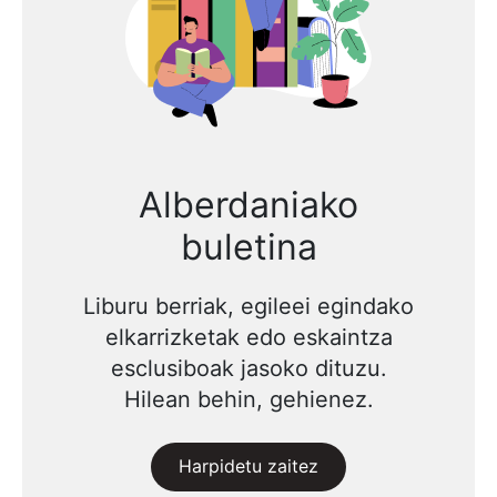
Alberdaniako
buletina
Liburu berriak, egileei egindako
elkarrizketak edo eskaintza
esclusiboak jasoko dituzu.
Hilean behin, gehienez.
Harpidetu zaitez