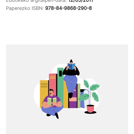
Ebookeko argitalpen-data:
12/05/2011
Paperezko ISBN:
978-84-9868-290-8