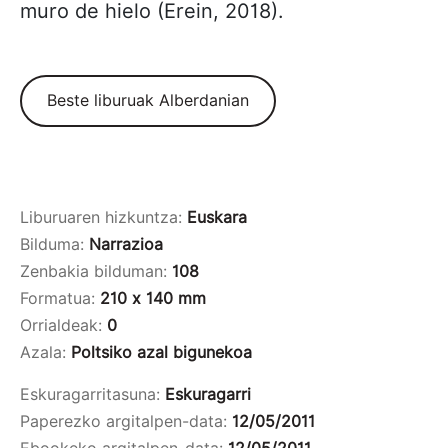
muro de hielo (Erein, 2018).
Beste liburuak Alberdanian
Liburuaren hizkuntza:
Euskara
Bilduma:
Narrazioa
Zenbakia bilduman:
108
Formatua:
210 x 140 mm
Orrialdeak:
0
Azala:
Poltsiko azal bigunekoa
Eskuragarritasuna:
Eskuragarri
Paperezko argitalpen-data:
12/05/2011