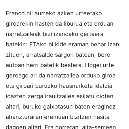
Franco hil aurreko azken urteetako
giroarekin hasten da liburua eta orduan
narratzaileak bizi izandako gertaera
batekin: ETAko bi kide eraman behar izan
zituen, arratsalde sargori batean, bere
autoan herri batetik bestera. Hogei urte
geroago ari da narratzailea orduko giroa
eta giroari buruzko hausnarketa idatzia
idazten zerga iraultzailea eskatu dioten
aitari, buruko gaixotasun baten eraginez
ahanzturaren eremuan bizitzen hasita
dagoen aitari. Era horretan, aita-semeen