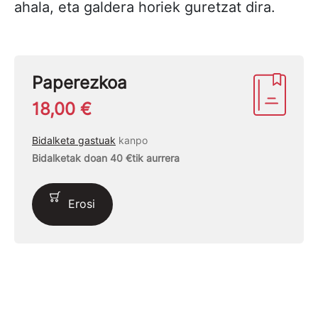
ahala, eta galdera horiek guretzat dira.
Paperezkoa
18,00 €
Bidalketa gastuak
kanpo
Bidalketak doan 40 €tik aurrera
Erosi