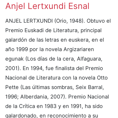
Anjel Lertxundi Esnal
ANJEL LERTXUNDI (Orio, 1948). Obtuvo el
Premio Euskadi de Literatura, principal
galardón de las letras en euskera, en el
año 1999 por la novela Argizariaren
egunak (Los días de la cera, Alfaguara,
2001). En 1994, fue finalista del Premio
Nacional de Literatura con la novela Otto
Pette (Las últimas sombras, Seix Barral,
1996; Alberdania, 2007). Premio Nacional
de la Crítica en 1983 y en 1991, ha sido
galardonado, en reconocimiento a su