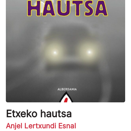
Etxeko hautsa
Anjel Lertxundi Esnal