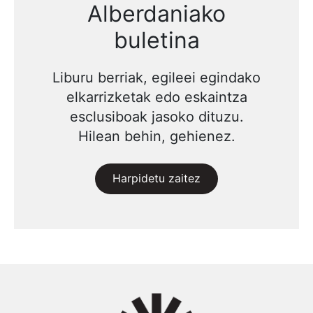
Alberdaniako
buletina
Liburu berriak, egileei egindako
elkarrizketak edo eskaintza
esclusiboak jasoko dituzu.
Hilean behin, gehienez.
Harpidetu zaitez