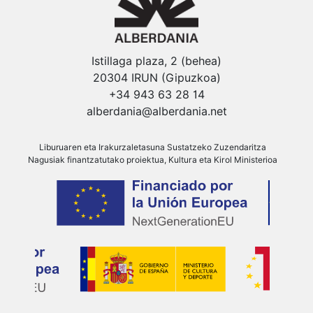
Istillaga plaza, 2 (behea)
20304 IRUN (Gipuzkoa)
+34 943 63 28 14
alberdania@alberdania.net
Liburuaren eta Irakurzaletasuna Sustatzeko Zuzendaritza
Nagusiak finantzatutako proiektua, Kultura eta Kirol Ministerioa