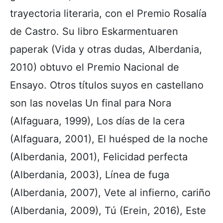
trayectoria literaria, con el Premio Rosalía
de Castro. Su libro Eskarmentuaren
paperak (Vida y otras dudas, Alberdania,
2010) obtuvo el Premio Nacional de
Ensayo. Otros títulos suyos en castellano
son las novelas Un final para Nora
(Alfaguara, 1999), Los días de la cera
(Alfaguara, 2001), El huésped de la noche
(Alberdania, 2001), Felicidad perfecta
(Alberdania, 2003), Línea de fuga
(Alberdania, 2007), Vete al infierno, cariño
(Alberdania, 2009), Tú (Erein, 2016), Este