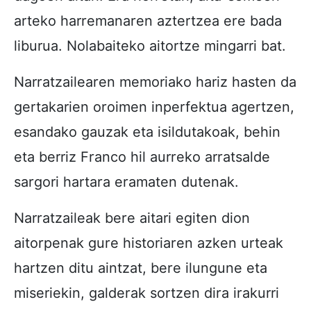
arteko harremanaren aztertzea ere bada
liburua. Nolabaiteko aitortze mingarri bat.
Narratzailearen memoriako hariz hasten da
gertakarien oroimen inperfektua agertzen,
esandako gauzak eta isildutakoak, behin
eta berriz Franco hil aurreko arratsalde
sargori hartara eramaten dutenak.
Narratzaileak bere aitari egiten dion
aitorpenak gure historiaren azken urteak
hartzen ditu aintzat, bere ilungune eta
miseriekin, galderak sortzen dira irakurri