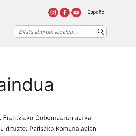
Español
daindua
eak Frantziako Gobernuaren aurka
rtu dituzte: Pariseko Komuna abian