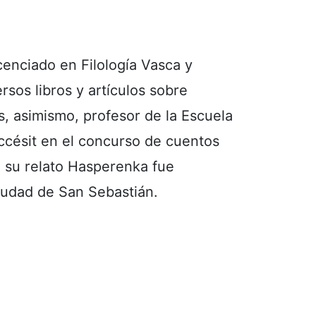
enciado en Filología Vasca y
ersos libros y artículos sobre
Es, asimismo, profesor de la Escuela
ccésit en el concurso de cuentos
, su relato Hasperenka fue
iudad de San Sebastián.