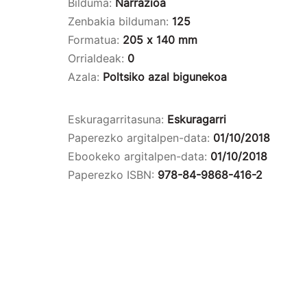
Bilduma:
Narrazioa
Zenbakia bilduman:
125
Formatua:
205 x 140 mm
Orrialdeak:
0
Azala:
Poltsiko azal bigunekoa
Eskuragarritasuna:
Eskuragarri
Paperezko argitalpen-data:
01/10/2018
Ebookeko argitalpen-data:
01/10/2018
Paperezko ISBN:
978-84-9868-416-2