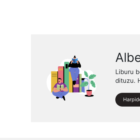
Albe
Liburu b
dituzu. 
Harpid