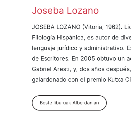
Joseba Lozano
JOSEBA LOZANO (Vitoria, 1962). Lic
Filología Hispánica, es autor de div
lenguaje jurídico y administrativo. 
de Escritores. En 2005 obtuvo un a
Gabriel Aresti, y, dos años después
galardonado con el premio Kutxa C
Beste liburuak Alberdanian