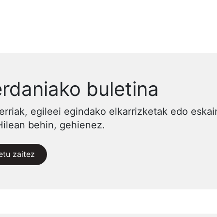
rdaniako buletina
erriak, egileei egindako elkarrizketak edo eska
Hilean behin, gehienez.
etu zaitez