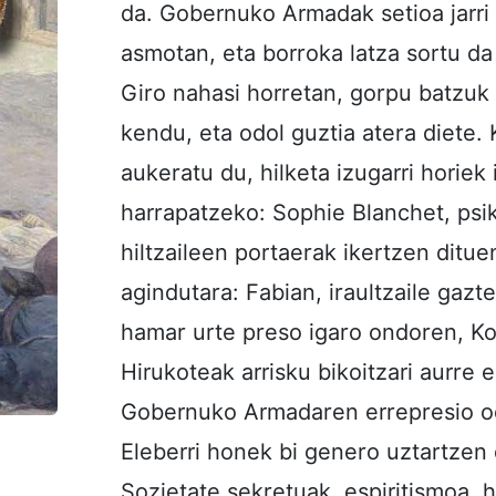
da. Gobernuko Armadak setioa jarri
asmotan, eta borroka latza sortu da
Giro nahasi horretan, gorpu batzuk 
kendu, eta odol guztia atera diet
aukeratu du, hilketa izugarri horiek 
harrapatzeko: Sophie Blanchet, psik
hiltzaileen portaerak ikertzen dituen
agindutara: Fabian, iraultzaile gazt
hamar urte preso igaro ondoren, K
Hirukoteak arrisku bikoitzari aurre 
Gobernuko Armadaren errepresio odolt
Eleberri honek bi genero uztartzen di
Sozietate sekretuak, espiritismoa, hi