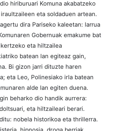
 dio hiriburuari Komuna akabatzeko
 iraultzaileen eta soldaduen artean.
agertu dira Pariseko kaleetan: larrua
e. Komunaren Gobernuak emakume bat
ikertzeko eta hiltzailea
iatriko batean lan egiteaz gain,
a. Bi gizon jarri dituzte haren
ea; eta Leo, Polinesiako irla batean
omunaren alde lan egiten duena.
egin beharko dio handik aurrera:
suari, eta hiltzaileari berari.
tu: nobela historikoa eta thrillerra.
steria, hipnosia, droga berriak,