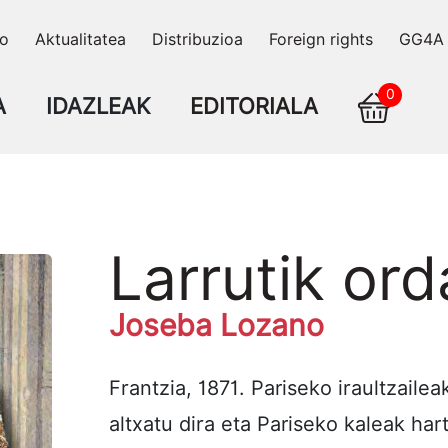
ko
Aktualitatea
Distribuzioa
Foreign rights
GG4A
0
A
IDAZLEAK
EDITORIALA
Larrutik or
Joseba Lozano
Frantzia, 1871. Pariseko iraultzail
altxatu dira eta Pariseko kaleak ha