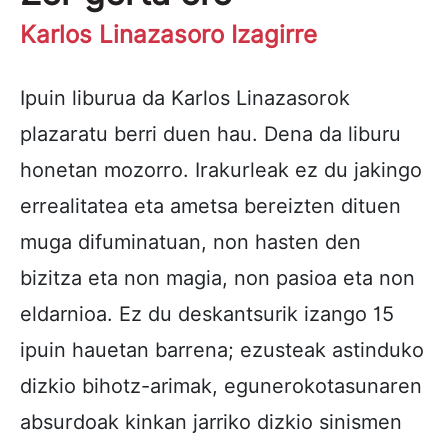
Karlos Linazasoro Izagirre
Ipuin liburua da Karlos Linazasorok
plazaratu berri duen hau. Dena da liburu
honetan mozorro. Irakurleak ez du jakingo
errealitatea eta ametsa bereizten dituen
muga difuminatuan, non hasten den
bizitza eta non magia, non pasioa eta non
eldarnioa. Ez du deskantsurik izango 15
ipuin hauetan barrena; ezusteak astinduko
dizkio bihotz-arimak, egunerokotasunaren
absurdoak kinkan jarriko dizkio sinismen