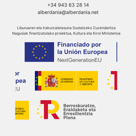
+34 943 63 28 14
alberdania@alberdania.net
Liburuaren eta Irakurzaletasuna Sustatzeko Zuzendaritza
Nagusiak finantzatutako proiektua, Kultura eta Kirol Ministerioa