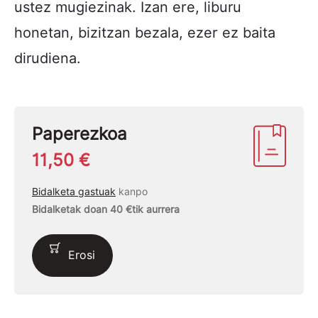
ustez mugiezinak. Izan ere, liburu
honetan, bizitzan bezala, ezer ez baita
dirudiena.
Paperezkoa
11,50 €
Bidalketa gastuak
kanpo
Bidalketak doan 40 €tik aurrera
Erosi