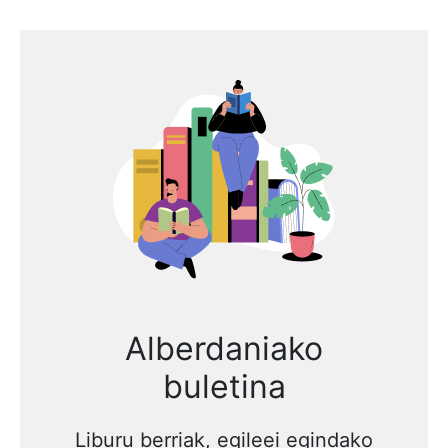
Alberdaniako
buletina
Liburu berriak, egileei egindako