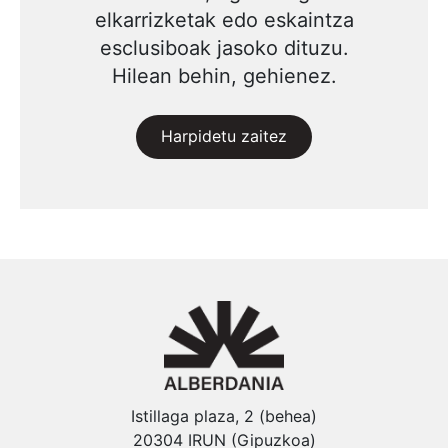
elkarrizketak edo eskaintza
esclusiboak jasoko dituzu.
Hilean behin, gehienez.
Harpidetu zaitez
Istillaga plaza, 2 (behea)
20304 IRUN (Gipuzkoa)