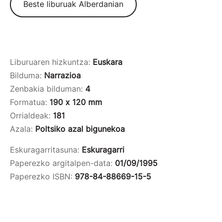
Beste liburuak Alberdanian
Liburuaren hizkuntza:
Euskara
Bilduma:
Narrazioa
Zenbakia bilduman:
4
Formatua:
190 x 120 mm
Orrialdeak:
181
Azala:
Poltsiko azal bigunekoa
Eskuragarritasuna:
Eskuragarri
Paperezko argitalpen-data:
01/09/1995
Paperezko ISBN:
978-84-88669-15-5