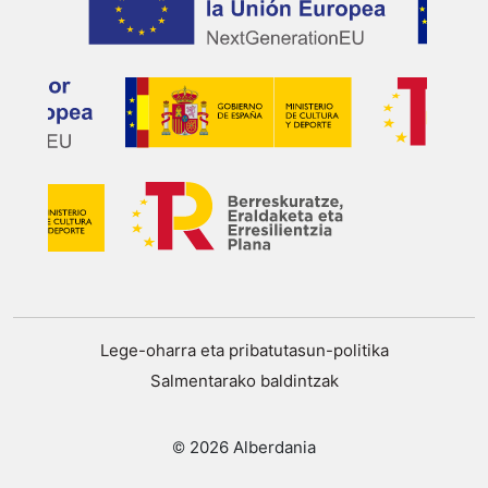
Lege-oharra eta pribatutasun-politika
Salmentarako baldintzak
© 2026 Alberdania