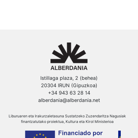
Istillaga plaza, 2 (behea)
20304 IRUN (Gipuzkoa)
+34 943 63 28 14
alberdania@alberdania.net
Liburuaren eta Irakurzaletasuna Sustatzeko Zuzendaritza Nagusiak
finantzatutako proiektua, Kultura eta Kirol Ministerioa