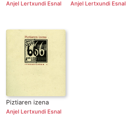
Anjel Lertxundi Esnal
Anjel Lertxundi Esnal
Piztiaren izena
Anjel Lertxundi Esnal