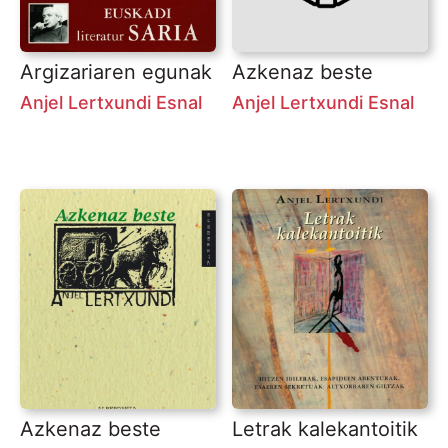
Argizariaren egunak
Azkenaz beste
Anjel Lertxundi Esnal
Anjel Lertxundi Esnal
Azkenaz beste
Letrak kalekantoitik