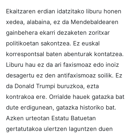
Ekaitzaren erdian idatzitako liburu honen
xedea, alabaina, ez da Mendebaldearen
gainbehera ekarri dezaketen zoritxar
politikoetan sakontzea. Ez euskal
korrespontsal baten abenturak kontatzea.
Liburu hau ez da ari faxismoaz edo inoiz
desagertu ez den antifaxismoaz soilik. Ez
da Donald Trumpi buruzkoa, ezta
kontrakoa ere. Orrialde hauek gatazka bat
dute erdigunean, gatazka historiko bat.
Azken urteotan Estatu Batuetan
gertatutakoa ulertzen laguntzen duen