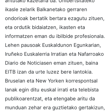
aritutako kazetaria da. Unibertsitateko
ikasle zelarik Balkanetako gerraren
ondorioak bertatik bertara ezagutu zituen,
eta ordutik bidaiatzen, ikasten eta
informatzen eman du ibilbide profesionala.
Lehen pausoak Euskaldunon Egunkarian,
Iruñeko Euskalerria Irratian eta Nafarroako
Diario de Noticiasen eman zituen, baina
EITB izan da urte luzez bere lantokia.
Bruselan eta New Yorken korrespontsal
lanak egin ditu euskal irrati eta telebista
publikoarentzat, eta etengabe aritu da
munduan zehar era guztietako gertakizun,