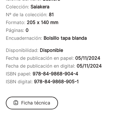
Colección:
Saiakera
Nº de la colección:
81
Formato:
205 x 140 mm
Páginas:
0
Encuadernación:
Bolsillo tapa blanda
Disponibilidad:
Disponible
Fecha de publicación en papel:
05/11/2024
Fecha de publicación en digital:
05/11/2024
ISBN papel:
978-84-9868-904-4
ISBN digital:
978-84-9868-905-1
Ficha técnica