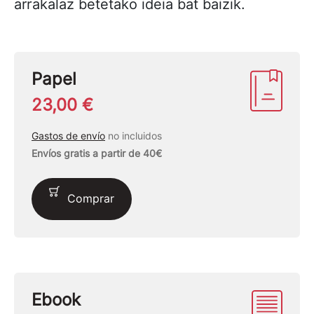
arrakalaz betetako ideia bat baizik.
Papel
23,00 €
Gastos de envío
no incluidos
Envíos gratis a partir de 40€
Comprar
Ebook