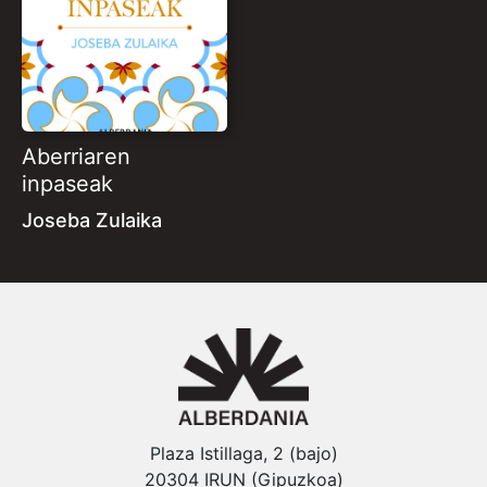
Aberriaren
inpaseak
Joseba Zulaika
Plaza Istillaga, 2 (bajo)
20304 IRUN (Gipuzkoa)