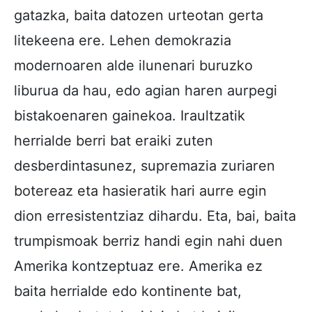
gatazka, baita datozen urteotan gerta
litekeena ere. Lehen demokrazia
modernoaren alde ilunenari buruzko
liburua da hau, edo agian haren aurpegi
bistakoenaren gainekoa. Iraultzatik
herrialde berri bat eraiki zuten
desberdintasunez, supremazia zuriaren
botereaz eta hasieratik hari aurre egin
dion erresistentziaz dihardu. Eta, bai, baita
trumpismoak berriz handi egin nahi duen
Amerika kontzeptuaz ere. Amerika ez
baita herrialde edo kontinente bat,