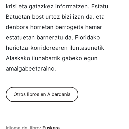
krisi eta gatazkez informatzen. Estatu
Batuetan bost urtez bizi izan da, eta
denbora horretan berrogeita hamar
estatuetan barneratu da, Floridako
heriotza-korridorearen iluntasunetik
Alaskako ilunabarrik gabeko egun
amaigabeetaraino.
Otros libros en Alberdania
Idioma del libro:
Euskera