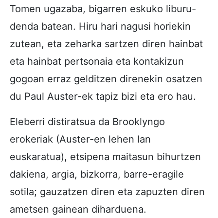
Tomen ugazaba, bigarren eskuko liburu-
denda batean. Hiru hari nagusi horiekin
zutean, eta zeharka sartzen diren hainbat
eta hainbat pertsonaia eta kontakizun
gogoan erraz gelditzen direnekin osatzen
du Paul Auster-ek tapiz bizi eta ero hau.
Eleberri distiratsua da Brooklyngo
erokeriak (Auster-en lehen lan
euskaratua), etsipena maitasun bihurtzen
dakiena, argia, bizkorra, barre-eragile
sotila; gauzatzen diren eta zapuzten diren
ametsen gainean diharduena.