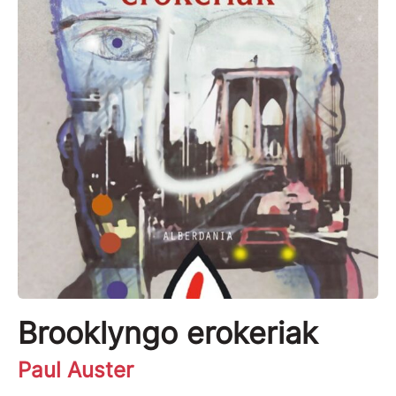
Brooklyngo erokeriak
Paul Auster