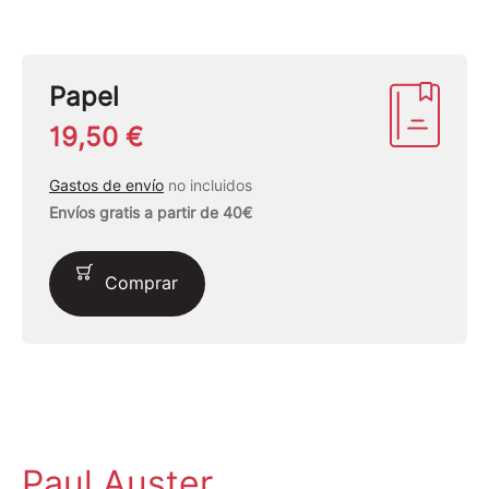
Papel
19,50 €
Gastos de envío
no incluidos
Envíos gratis a partir de 40€
Comprar
Paul Auster