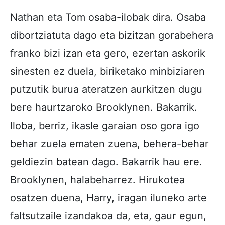
Nathan eta Tom osaba-ilobak dira. Osaba
dibortziatuta dago eta bizitzan gorabehera
franko bizi izan eta gero, ezertan askorik
sinesten ez duela, biriketako minbiziaren
putzutik burua ateratzen aurkitzen dugu
bere haurtzaroko Brooklynen. Bakarrik.
Iloba, berriz, ikasle garaian oso gora igo
behar zuela ematen zuena, behera-behar
geldiezin batean dago. Bakarrik hau ere.
Brooklynen, halabeharrez. Hirukotea
osatzen duena, Harry, iragan iluneko arte
faltsutzaile izandakoa da, eta, gaur egun,