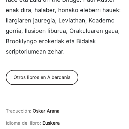
enak dira, halaber, honako eleberri hauek:
Ilargiaren jauregia, Leviathan, Koaderno
gorria, Ilusioen liburua, Orakuluaren gaua,
Brooklyngo erokeriak eta Bidaiak
scriptoriumean zehar.
Otros libros en Alberdania
Traducción:
Oskar Arana
Idioma del libro:
Euskera