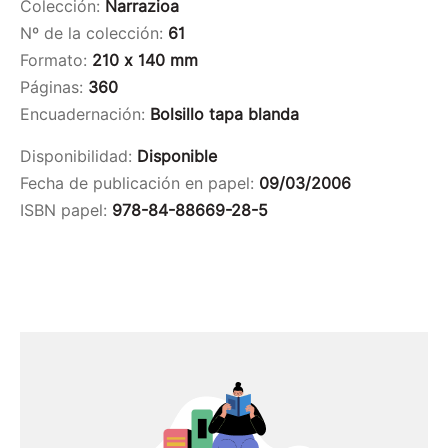
Colección:
Narrazioa
Nº de la colección:
61
Formato:
210 x 140 mm
Páginas:
360
Encuadernación:
Bolsillo tapa blanda
Disponibilidad:
Disponible
Fecha de publicación en papel:
09/03/2006
ISBN papel:
978-84-88669-28-5