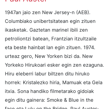
1947an jaio zen New Jersey-n (AEB).
Columbiako unibertsitatean egin zituen
ikasketak. Gaztetan marinel ibili zen
petroliontzi batean, Frantzian itzultzaile
eta beste hainbat lan egin zituen. 1974.
urteaz gero, New Yorken bizi da. New
Yorkeko Hirukoari esker egin zen ezaguna.
Hiru eleberri labur biltzen ditu hiruko
horrek: Kristalezko hiria, Mamuak eta Gela
itxia. Sona handiko filmetarako gidoiak
egin ditu gainera: Smoke & Blue in the
face eta Lulu on the Bridge. Paul Auster-