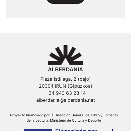
Plaza Istillaga, 2 (bajo)
20304 IRUN (Gipuzkoa)
+34 943 63 28 14
alberdania@alberdania.net
Proyecto financiado por la Dirección General del Libro y Fomento
de la Lectura, Ministerio de Cultura y Deporte