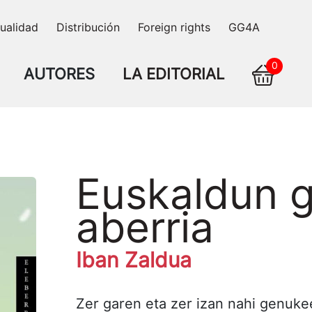
ualidad
Distribución
Foreign rights
GG4A
0
AUTORES
LA EDITORIAL
Euskaldun g
aberria
Iban Zaldua
Zer garen eta zer izan nahi genuke