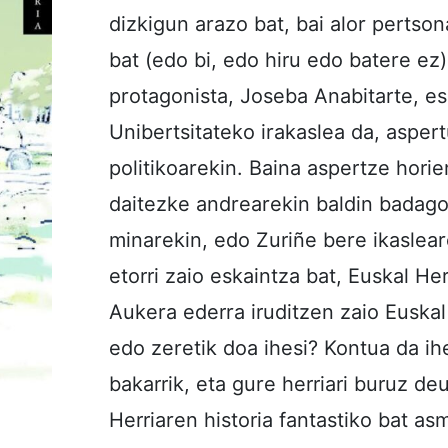
dizkigun arazo bat, bai alor pertsona
bat (edo bi, edo hiru edo batere ez
protagonista, Joseba Anabitarte, es
Unibertsitateko irakaslea da, aspe
politikoarekin. Baina aspertze hori
daitezke andrearekin baldin badago
minarekin, edo Zuriñe bere ikaslear
etorri zaio eskaintza bat, Euskal He
Aukera ederra iruditzen zaio Euskal
edo zeretik doa ihesi? Kontua da ihe
bakarrik, eta gure herriari buruz d
Herriaren historia fantastiko bat as