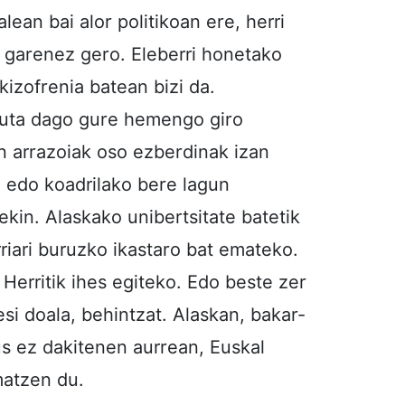
lean bai alor politikoan ere, herri
) garenez gero. Eleberri honetako
kizofrenia batean bizi da.
rtuta dago gure hemengo giro
en arrazoiak oso ezberdinak izan
 edo koadrilako bere lagun
ekin. Alaskako unibertsitate batetik
rriari buruzko ikastaro bat emateko.
 Herritik ihes egiteko. Edo beste zer
si doala, behintzat. Alaskan, bakar-
eus ez dakitenen aurrean, Euskal
matzen du.