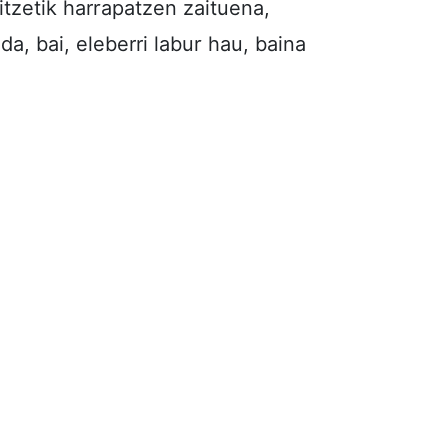
tzetik harrapatzen zaituena,
a, bai, eleberri labur hau, baina