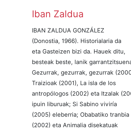
Iban Zaldua
IBAN ZALDUA GONZÁLEZ
(Donostia, 1966). Historialaria da
eta Gasteizen bizi da. Hauek ditu,
besteak beste, lanik garrantzitsuen
Gezurrak, gezurrak, gezurrak (2000
Traizioak (2001), La isla de los
antropólogos (2002) eta Itzalak (2
ipuin liburuak; Si Sabino viviría
(2005) eleberria; Obabatiko tranbia
(2002) eta Animalia disekatuak