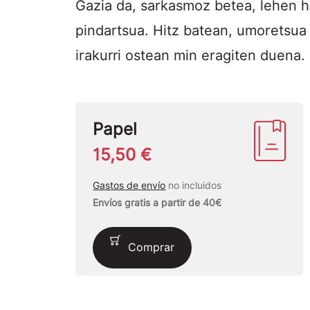
Gazia da, sarkasmoz betea, lehen hi
pindartsua. Hitz batean, umoretsua d
irakurri ostean min eragiten duena.
Papel
15,50 €
Gastos de envío
no incluidos
Envíos gratis a partir de 40€
Comprar