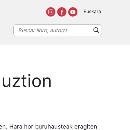
Euskara
uztion
en. Hara hor buruhausteak eragiten