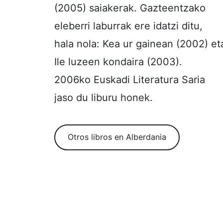
(2005) saiakerak. Gazteentzako
eleberri laburrak ere idatzi ditu,
hala nola: Kea ur gainean (2002) et
Ile luzeen kondaira (2003).
2006ko Euskadi Literatura Saria
jaso du liburu honek.
Otros libros en Alberdania