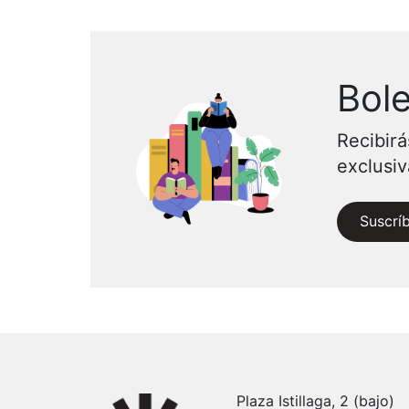
Bole
Recibirá
exclusi
Suscrí
Plaza Istillaga, 2 (bajo)