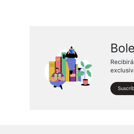
Bole
Recibirá
exclusi
Suscrí