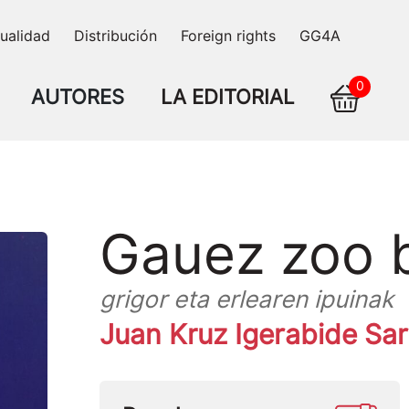
ualidad
Distribución
Foreign rights
GG4A
0
AUTORES
LA EDITORIAL
Gauez zoo 
grigor eta erlearen ipuinak
Juan Kruz Igerabide Sa