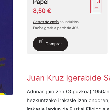
Papel
8,50 €
Gastos de envío
no incluidos
Envíos gratis a partir de 40€
Comprar
Juan Kruz Igerabide S
Adunan jaio zen (Gipuzkoa) 1956an.
hezkuntzako irakasle izan ondoren,
irakasle jardun da Euskal Filologia 