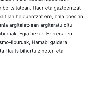
nibertsitatean. Haur eta gazteentzat
bait lan helduentzat ere, hala poesian
ia argitaletxean argitaratu ditu:
liburuak, Egia hezur, Herrenaren
rismo-liburuak, Hamabi galdera
ta Hauts bihurtu zineten eta