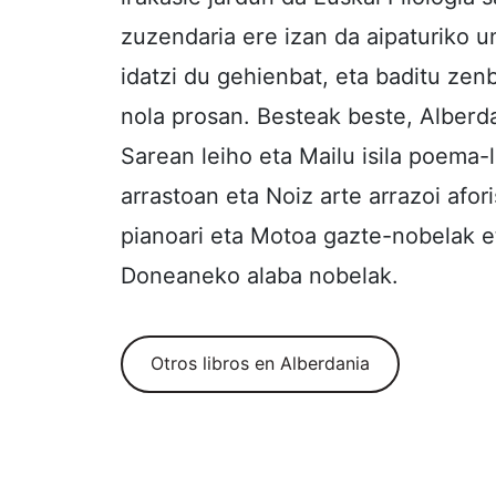
zuzendaria ere izan da aipaturiko u
idatzi du gehienbat, eta baditu zen
nola prosan. Besteak beste, Alberdan
Sarean leiho eta Mailu isila poema-
arrastoan eta Noiz arte arrazoi afo
pianoari eta Motoa gazte-nobelak e
Doneaneko alaba nobelak.
Otros libros en Alberdania