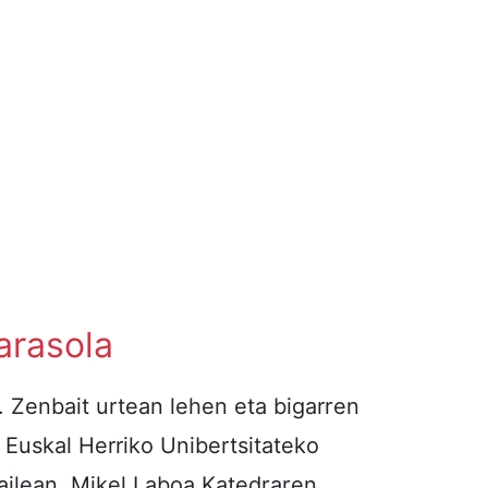
arasola
 Zenbait urtean lehen eta bigarren
 Euskal Herriko Unibertsitateko
sailean. Mikel Laboa Katedraren