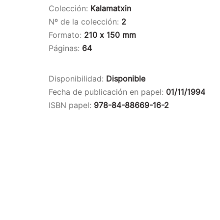
Colección:
Kalamatxin
Nº de la colección:
2
Formato:
210 x 150 mm
Páginas:
64
Disponibilidad:
Disponible
Fecha de publicación en papel:
01/11/1994
ISBN papel:
978-84-88669-16-2