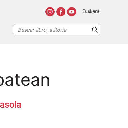
Euskara
batean
rasola