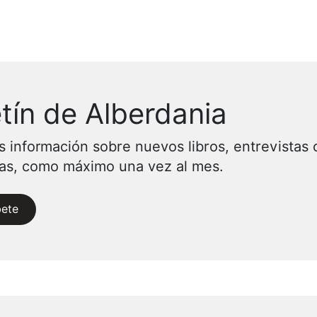
tín de Alberdania
s información sobre nuevos libros, entrevistas 
vas, como máximo una vez al mes.
bete