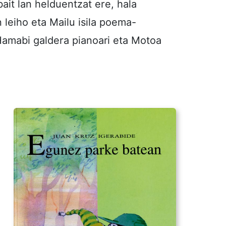
ait lan helduentzat ere, hala
 leiho eta Mailu isila poema-
 Hamabi galdera pianoari eta Motoa