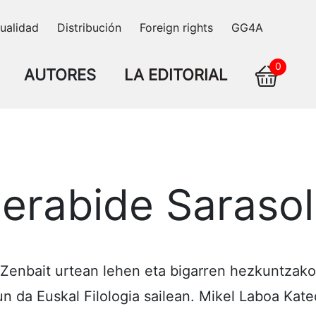
ualidad
Distribución
Foreign rights
GG4A
0
AUTORES
LA EDITORIAL
gerabide Saraso
Zenbait urtean lehen eta bigarren hezkuntzako 
dun da Euskal Filologia sailean. Mikel Laboa Kat