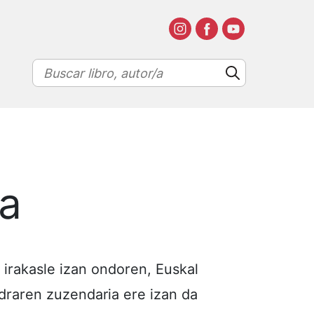
la
irakasle izan ondoren, Euskal
edraren zuzendaria ere izan da