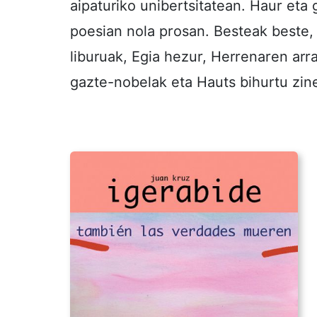
aipaturiko unibertsitatean. Haur eta 
poesian nola prosan. Besteak beste, 
liburuak, Egia hezur, Herrenaren arr
gazte-nobelak eta Hauts bihurtu zin