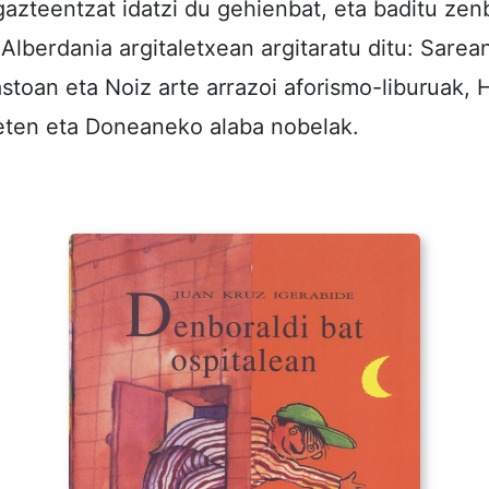
gazteentzat idatzi du gehienbat, eta baditu zenb
Alberdania argitaletxean argitaratu ditu: Sarean
astoan eta Noiz arte arrazoi aforismo-liburuak,
eten eta Doneaneko alaba nobelak.