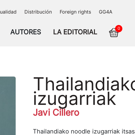
ualidad
Distribución
Foreign rights
GG4A
0
AUTORES
LA EDITORIAL
Thailandiak
izugarriak
Javi Cillero
Thailandiako noodle izugarriak itsa