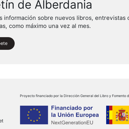
tín de Alberdania
s información sobre nuevos libros, entrevistas 
vas, como máximo una vez al mes.
bete
Proyecto financiado por la Dirección General del Libro y Fomento de
et