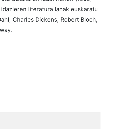
 idazleren literatura lanak euskaratu
Dahl, Charles Dickens, Robert Bloch,
gway.