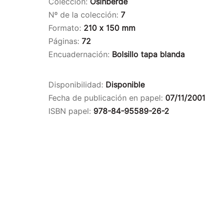
Colección:
Osinberde
Nº de la colección:
7
Formato:
210 x 150 mm
Páginas:
72
Encuadernación:
Bolsillo tapa blanda
Disponibilidad:
Disponible
Fecha de publicación en papel:
07/11/2001
ISBN papel:
978-84-95589-26-2