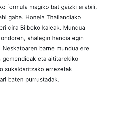
o formula magiko bat gaizki erabili,
nahi gabe. Honela Thailandiako
ri dira Bilboko kaleak. Mundua
 ondoren, ahalegin handia egin
o. Neskatoaren barne mundua ere
 gomendioak eta aititarekiko
o sukaldaritzako errezetak
dari baten purrustadak.