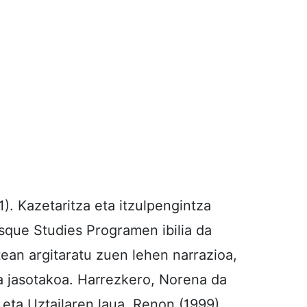
1). Kazetaritza eta itzulpengintza
sque Studies Programen ibilia da
rtean argitaratu zuen lehen narrazioa,
ia jasotakoa. Harrezkero, Norena da
a eta Uztailaren laua, Renon (1999)