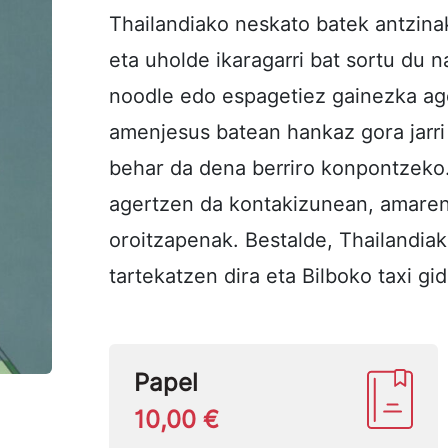
Thailandiako neskato batek antzinak
eta uholde ikaragarri bat sortu du 
noodle edo espagetiez gainezka age
amenjesus batean hankaz gora jarri
behar da dena berriro konpontzek
agertzen da kontakizunean, amaren
oroitzapenak. Bestalde, Thailandiak
tartekatzen dira eta Bilboko taxi gi
Papel
10,00 €