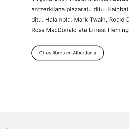
antzerkilana plazaratu ditu. Hainbat
ditu. Hala nola: Mark Twain, Roald 
Ross MacDonald eta Ernest Hemin
Otros libros en Alberdania