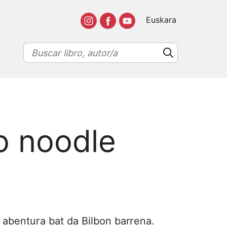
Euskara
o noodle
s abentura bat da Bilbon barrena.