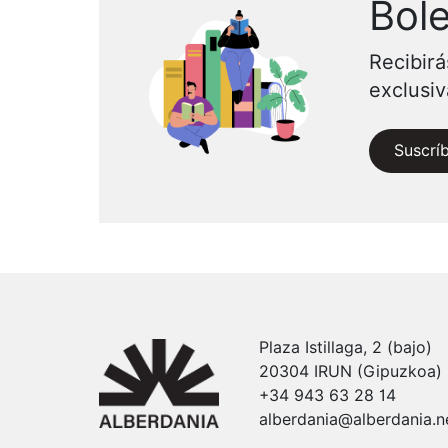
Bole
Recibirá
exclusi
Suscrí
Plaza Istillaga, 2 (bajo)
20304 IRUN (Gipuzkoa)
+34 943 63 28 14
alberdania@alberdania.n