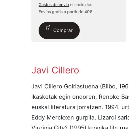
Gastos de envío
no incluidos
Envíos gratis a partir de 40€
Comprar
Javi Cillero
Javi Cillero Goiriastuena (Bilbo, 196
ikasketak egin ondoren, Renoko Ba
euskal literatura jorratzen. 1994. u
Eddy Merckxen gurpila, Lizardi sar
Virginia City? (1995) kronika liburu