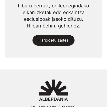
Liburu berriak, egileei egindako
elkarrizketak edo eskaintza
esclusiboak jasoko dituzu.
Hilean behin, gehienez.
Harpidetu zaitez