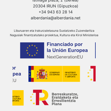
Istillaga plaza, 2 (behea)
20304 IRUN (Gipuzkoa)
+34 943 63 28 14
alberdania@alberdania.net
Liburuaren eta Irakurzaletasuna Sustatzeko Zuzendaritza
Nagusiak finantzatutako proiektua, Kultura eta Kirol Ministerioa