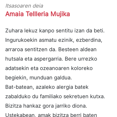
Itsasoaren deia
Amaia Tellleria Mujika
Zuhara lekuz kanpo sentitu izan da beti.
Ingurukoekin asmatu ezinik, ezberdina,
arraroa sentitzen da. Besteen aldean
hutsala eta aspergarria. Bere urrezko
adatsekin eta ozeanoaren koloreko
begiekin, munduan galdua.
Bat-batean, azaleko alergia batek
zabalduko du familiako sekretuen kutxa.
Bizitza hankaz gora jarriko diona.
Ustekabean, amak bizitza berri baten