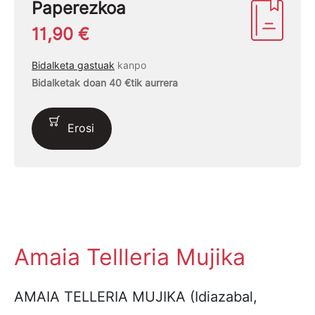
Paperezkoa
11,90 €
Bidalketa gastuak
kanpo
Bidalketak doan 40 €tik aurrera
Erosi
Amaia Tellleria Mujika
AMAIA TELLERIA MUJIKA (Idiazabal,