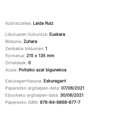
Ilustratzailea:
Laida Ruiz
Liburuaren hizkuntza:
Euskara
Bilduma:
Zuhara
Zenbakia bilduman:
1
Formatua:
215 x 135 mm
Orrialdeak:
0
Azala:
Poltsiko azal bigunekoa
Eskuragarritasuna:
Eskuragarri
Paperezko argitalpen-data:
07/06/2021
Ebookeko argitalpen-data:
30/06/2021
Paperezko ISBN:
978-84-9868-677-7