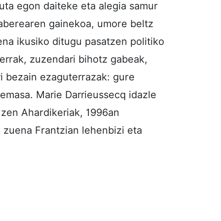
tuta egon daiteke eta alegia samur
 aberearen gainekoa, umore beltz
na ikusiko ditugu pasatzen politiko
errak, zuzendari bihotz gabeak,
ri bezain ezaguterrazak: gure
demasa. Marie Darrieussecq idazle
 zen Ahardikeriak, 1996an
an zuena Frantzian lehenbizi eta