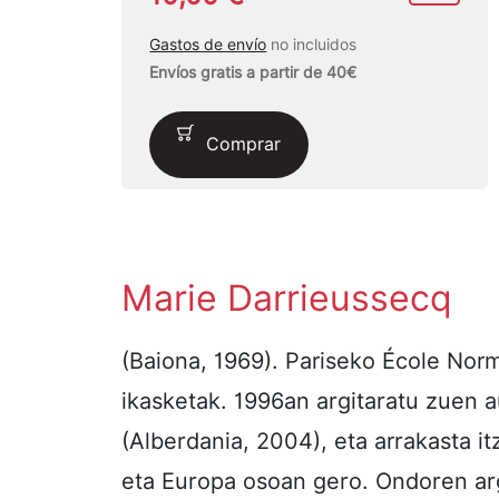
Gastos de envío
no incluidos
Envíos gratis a partir de 40€
Comprar
Marie Darrieussecq
(Baiona, 1969). Pariseko École Norm
ikasketak. 1996an argitaratu zuen 
(Alberdania, 2004), eta arrakasta it
eta Europa osoan gero. Ondoren arg