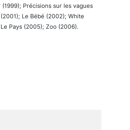
 (1999); Précisions sur les vagues
s (2001); Le Bébé (2002); White
; Le Pays (2005); Zoo (2006).