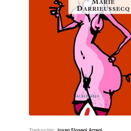
Traducción:
Joxan Elosegi Arregi