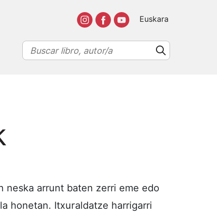
Euskara
k
n neska arrunt baten zerri eme edo
a honetan. Itxuraldatze harrigarri