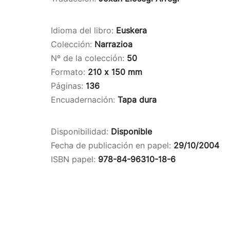
Idioma del libro:
Euskera
Colección:
Narrazioa
Nº de la colección:
50
Formato:
210 x 150 mm
Páginas:
136
Encuadernación:
Tapa dura
Disponibilidad:
Disponible
Fecha de publicación en papel:
29/10/2004
ISBN papel:
978-84-96310-18-6