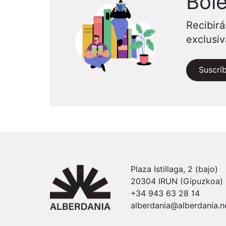
Bole
Recibirá
exclusi
Suscrí
Plaza Istillaga, 2 (bajo)
20304 IRUN (Gipuzkoa)
+34 943 63 28 14
alberdania@alberdania.n