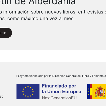
tín de Alberdania
s información sobre nuevos libros, entrevistas 
vas, como máximo una vez al mes.
bete
Proyecto financiado por la Dirección General del Libro y Fomento de
et