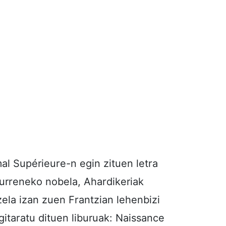
al Supérieure-n egin zituen letra
aurreneko nobela, Ahardikeriak
zela izan zuen Frantzian lehenbizi
itaratu dituen liburuak: Naissance