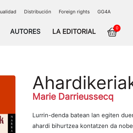
ualidad
Distribución
Foreign rights
GG4A
0
AUTORES
LA EDITORIAL
Ahardikeria
Marie Darrieussecq
Lurrin-denda batean lan egiten due
ahardi bihurtzea kontatzen da nobel