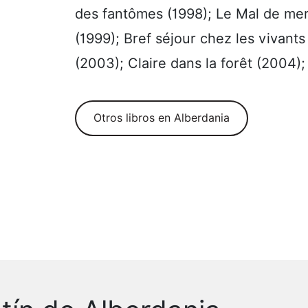
des fantômes (1998); Le Mal de mer
(1999); Bref séjour chez les vivant
(2003); Claire dans la forêt (2004)
Otros libros en Alberdania