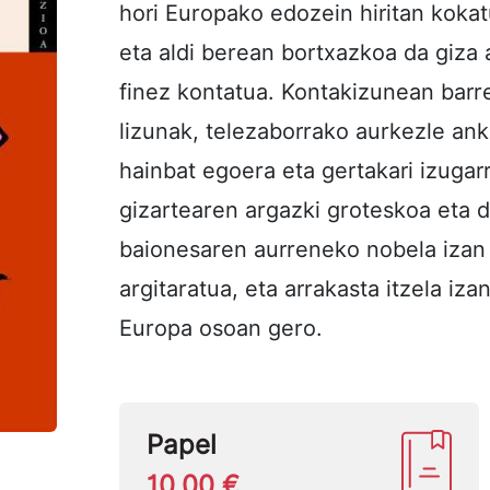
hori Europako edozein hiritan koka
eta aldi berean bortxazkoa da giza
finez kontatua. Kontakizunean barre
lizunak, telezaborrako aurkezle ank
hainbat egoera eta gertakari izugar
gizartearen argazki groteskoa eta 
baionesaren aurreneko nobela izan
argitaratua, eta arrakasta itzela iz
Europa osoan gero.
Papel
10,00 €